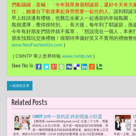
們黏踢踢，直喊：「今年我單身過耶誕節，還好今天有大
住〉，她邀台下歌迷牽起身旁想要一起住的人。
談到耶誕
早上枕頭邊有禮物，也難忘全家人一起過節的幸福氛圍，
氛很濃厚，覺得很特別。」長大後，每年到了耶誕節，孫
今年有好朋友們陪伴就不孤單，「想說現在一個人，本來
朋友找我玩交換禮物！很期待準備好笑又不實用的禮物整
www.NeoFashionGo.com
 )
 ( CWNTP 華人世界時報 
www.cwntp.net
 )
Share This To :
« 較新的文章
Related Posts
CWNTP 27年一首約定 終於唱進小巨蛋
【應瑋漢 cwnkent88@gmail.com】出道二十七年，周蕙
【
《2026 好想好好愛周蕙 台北小巨蛋演唱
終於站上台北小巨蛋。這不是一場追趕流行的演唱會，而
會》周蕙把滿滿能量 溫暖唱回每一位粉
是一場時間慢慢走到此刻的集體抵達。她在記者會上正式
宣布，將於4月25日舉辦《2026 好想好好愛周蕙 台北小巨蛋演唱會 ...
年初一上映。該片