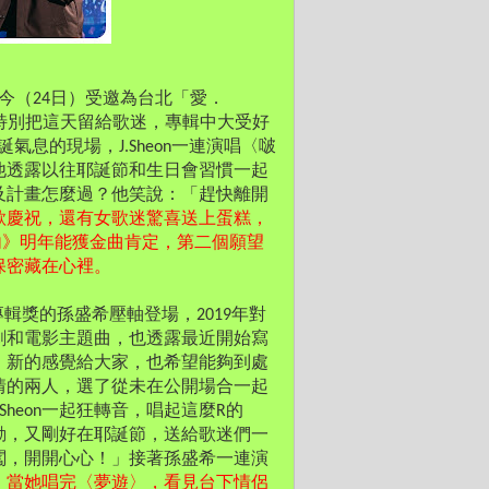
，今（24日）受邀為台北「愛．
他特別把這天留給歌迷，專輯中大受好
息的現場，J.Sheon一連演唱〈啵
他透露以往耶誕節和生日會習慣一起
及計畫怎麼過？他笑說：「趕快離開
歌慶祝，還有女歌迷驚喜送上蛋糕，
巷子內》明年能獲金曲肯定，第二個願望
保密藏在心裡。
語專輯獎的孫盛希壓軸登場，2019年對
劇和電影主題曲，也透露最近開始寫
，新的感覺給大家，也希望能夠到處
交情的兩人，選了從未在公開場合一起
heon一起狂轉音，唱起這麼R的
活動，又剛好在耶誕節，送給歌迷們一
闖，開開心心！」接著孫盛希一連演
，
當她唱完〈夢遊〉，看見台下情侶