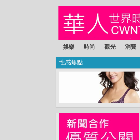
娛樂
時尚
觀光
消費
性感焦點