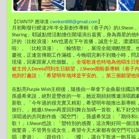
【CWNTP 應瑋漢 
cwnkent88@gmail.com
】
月初剛發行睽違2年半全新創作專輯《巷子內》的J.Sheon
Sharing」耶誕點燈活動擔任開場演出嘉賓，身為壽星的
評的〈比較浪漫〉MV也選在下午首播，誠意十足。濃濃耶誕氣
啦〉、〈比較浪漫〉、〈輸情歌〉，展現全能潮酷態度。
慶祝，正逢宣傳期工作滿檔，今晚唱完剩不到幾小時，問
現場，回家跟家人吃個飯。」
全場歌迷也特地為他唱生日
被主持人Dennis問到生日願望，J.Sheon期盼新專輯《
他則打趣說：「希望明年地球是平安的。」第三個願望他
在點亮Purple Wish主樹後，隨後由一舉拿下金曲最佳國
孫盛希來說，絕對是豐收的一年，她近期頻頻獲邀演唱戲
新歌，「今年過的很充實又精彩，希望明年能推出新專輯
旅行。」她邀J.Sheon再度回到舞台加碼一首歌，私下好
演唱過的共同創作曲〈闖空門〉，孫盛希笑說：「期待和J.S
歌！」J.Sheon也說：「蠻特別的感覺，這次剛好同一個
個驚喜，不管男生或女生，希望今天大家都有個空門可以
唱〈夢遊〉、〈跟你住〉、〈曖〉，讓台下歌迷一飽耳福