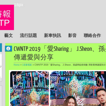
18px
藝文
流行話題
新車快訊
影音
聯絡合作
CWNTP 2019「愛Sharing」 J.S
傳遞愛與分享
Home
»
1音樂電影
»
CWNTP 2019「愛Sharing」 J.Sheon、孫盛希點燈倒數 用歌聲傳遞愛與