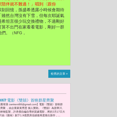
家陪伴就不難過！」唱到〈跟你
深刻回憶，孫盛希透露小時候會期待
「雖然台灣沒有下雪，但每次耶誕氣
盛希坦言很少玩交換禮物，不過剛好
打算不出門在家看看電影，剛好一群
（NFG，
他們。
較舊的文章 »
CWNTP 電影《雙囍》首映群星齊聚
應瑋漢 cwnkent88@gmail.com】電影《雙囍》首映群
星齊聚 ，由企業家黃秀慧 個人贊助。《雙囍》為苗華川、
張林翰監製，許承傑自編自導的賀歲電影，將於2月17日大
由《孤味》創下1.9億票房佳績後再度推出新作，...