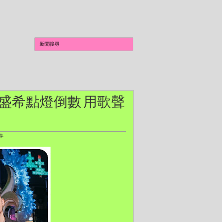
heon、孫盛希點燈倒數 用歌聲
分享