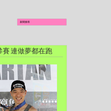
度參賽 連做夢都在跑