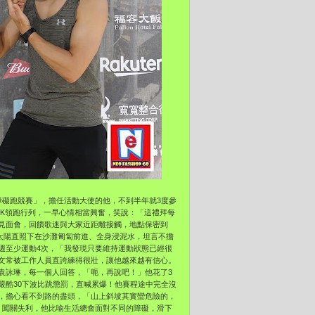
斯巴達障礙跑競賽」，擔任活動大使的他，不到半年就3度參
3K領跑行列，一早心情相當興奮，笑說：「這禮拜每
日見面會，回饋歌迷與大家近距離接觸，地點保密到
太陽直照下在沙灘匍匐前進、全身浸泥水，坦言不擔
週至少運動4次，「我發現只要維持運動狀態已經很
文常被工作人員直誇練得很壯，讓他越來越有信心。
袁詠琳，每一個人回答，「呃，再說吧！」他花了3
嚴酷30下波比跳懲罰，直喊累爆！他賽程途中完全沒
，擔心看不到路的盡頭，「山上斜坡其實蠻危險的，
」闖關失利，他比喻生活總會面對不同的障礙，滑下