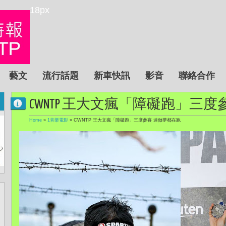
18px
藝文
流行話題
新車快訊
影音
聯絡合作
CWNTP 王大文瘋「障礙跑」三
Home
»
1音樂電影
»
CWNTP 王大文瘋「障礙跑」三度參賽 連做夢都在跑