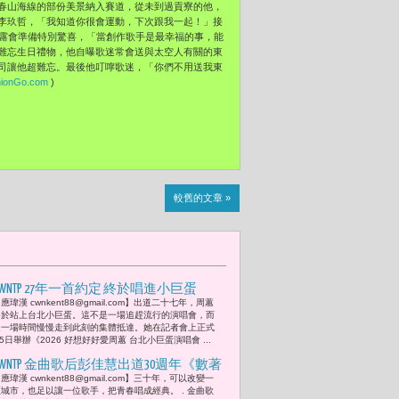
春山海線的部份美景納入賽道，從未到過貢寮的他，
李玖哲，「我知道你很會運動，下次跟我一起！」接
透露會準備特別驚喜，「當創作歌手是最幸福的事，能
難忘生日禮物，他自曝歌迷常會送與太空人有關的東
司讓他超難忘。最後他叮嚀歌迷，「你們不用送我東
ionGo.com
)
較舊的文章 »
CWNTP 27年一首約定 終於唱進小巨蛋
應瑋漢 cwnkent88@gmail.com】出道二十七年，周蕙
《2026 好想好好愛周蕙 台北小巨蛋演唱
終於站上台北小巨蛋。這不是一場追趕流行的演唱會，而
會》周蕙把滿滿能量 溫暖唱回每一位粉
是一場時間慢慢走到此刻的集體抵達。她在記者會上正式
5日舉辦《2026 好想好好愛周蕙 台北小巨蛋演唱會 ...
絲聽眾
CWNTP 金曲歌后彭佳慧出道30週年《數著
應瑋漢 cwnkent88@gmail.com】三十年，可以改變一
時間的日子》演唱會 從Pub唱到小巨蛋
座城市，也足以讓一位歌手，把青春唱成經典。 . 金曲歌