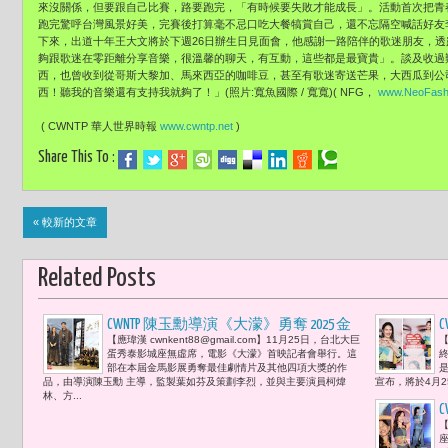
來沒關係，但要跟自己比賽，路要跑完，「有時候要失敗才能成長」。活動首次把青
跑完驚呼台灣風景好美，完賽後打算毫不忌口吃大餐犒賞自己，還不忘隔空喊話好友
下來，出道十年王大文將於下週26日辦生日見面會，他感謝一路陪伴的歌迷朋友，
夠跟歌迷在零距離分享音樂，很溫馨的聊天，有互動，這些都是最寶貴」。談及收過
西，也曾收到從哥斯大黎加、馬來西亞的咖啡豆，甚至有歌迷寄送芒果，大西瓜到公
西！聽我的音樂還有支持我就夠了！」(照片:寬魚國際 / 寬寬)( NFG，
www.NeoFash
( CWNTP 華人世界時報
www.cwntp.net
)
Share This To :
« 較新的文章
Related Posts
CWNTP 陳玉勳導演《大濛》勇奪 2025 金
【應瑋漢 cwnkent88@gmail.com】11月25日，台北大巨
【
馬影展最佳劇情首映會 柯煒林、方郁
蛋秀泰影城座無虛席，電影《大濛》首映記者會舉行。這
婷、9m88、曾敬驊、劉冠廷等同台亮相
部在本屆金馬影展勇奪最佳劇情片及其他四項大獎的作
品，由導演陳玉勳 主導，監製葉如芬及策劃李烈，並與主要演員柯煒
宣布，將於4月2
票房破5億 李烈、葉如芬與9m88將穿上
林、方...
旗袍重現歌舞團表演 李遠觀後家族、記
【
憶與時代的回聲感人