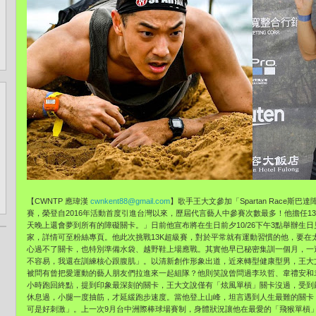
【CWNTP 應瑋漢
cwnkent88@gmail.com
】歌手王大文參加「Spartan Race
賽，榮登自2016年活動首度引進台灣以來，歷屆代言藝人中參賽次數最多！他擔任1
天晚上還會夢到所有的障礙關卡。」日前他宣布將在生日前夕10/26下午3點舉辦生
家，詳情可至粉絲專頁。他此次挑戰13K超級賽，對於平常就有運動習慣的他，要在
心過不了關卡，也特別準備水袋、越野鞋上場應戰。其實他早已秘密集訓一個月，一
不容易，我還在訓練核心跟腹肌」。以清新創作形象出道，近來轉型健康型男，王大
被問有曾把愛運動的藝人朋友們拉進來一起組隊？他則笑說曾問過李玖哲、韋禮安和
小時跑回終點，提到印象最深刻的關卡，王大文說僅有「炫風單槓」關卡沒過，受到
休息過，小腿一度抽筋，才延緩跑步速度。當他登上山峰，坦言遇到人生最難的關卡
可是好刺激」。上一次9月台中洲際棒球場賽制，身體狀況讓他在最愛的「飛猴單槓