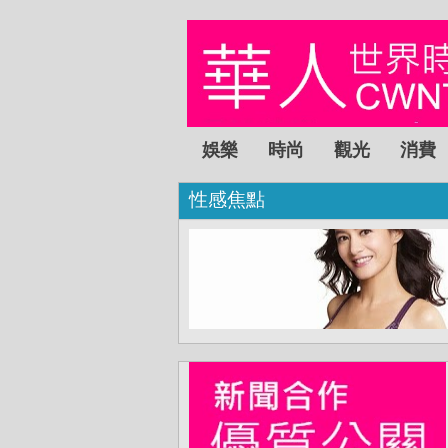
娛樂
時尚
觀光
消費
性感焦點