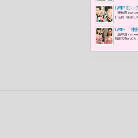
CWNTP
【應瑋漢 cwn
的。」
打造的《細細山
CWNTP
【應瑋漢 cwn
革命，
類最私密的地方