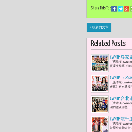
Share This To :
« 較新的文章
Related Posts
CWNTP 
【應瑋漢 cwn
優賢，以及
實境慢綜藝《細
裏的路。」
CWNTP 〈
【應瑋漢 cwnk
藝人 47位
夕夜》再次選擇
CWNTP
【應瑋漢 cwn
新北國王隊啦
涸的靈魂開鑿一
有任何一個
CWNTP
【應瑋漢 cwn
楊哲與陳淑
裝現身春聯大街