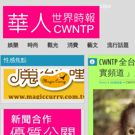
18px
娛樂
時尚
觀光
消費
藝文
流行話題
性感焦點
CWNTP 
實頻道 
Home
»
2綜藝戲劇
»
CWNT