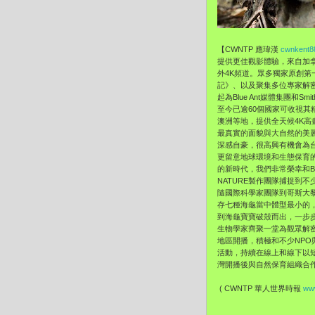
【CWNTP 應瑋漢
cwnkent8
提供更佳觀影體驗，來自加拿大
外4K頻道。眾多獨家原創
記》、以及聚集多位專家解密動
起為Blue Ant媒體集團和
至今已逾60個國家可收視其
澳洲等地，提供全天候4K高
最真實的面貌與大自然的美麗，深
深感自豪，很高興有機會為
更留意地球環境和生態保育的
的新時代，我們非常榮幸和Bl
NATURE製作團隊捕捉到不
隨國際科學家團隊到哥斯大
存七種海龜當中體型最小的
到海龜寶寶破殼而出，一步步爬
生物學家齊聚一堂為觀眾解密
地區開播，積極和不少NPO與N
活動，持續在線上和線下以
灣開播後與自然保育組織合作
( CWNTP 華人世界時報
www