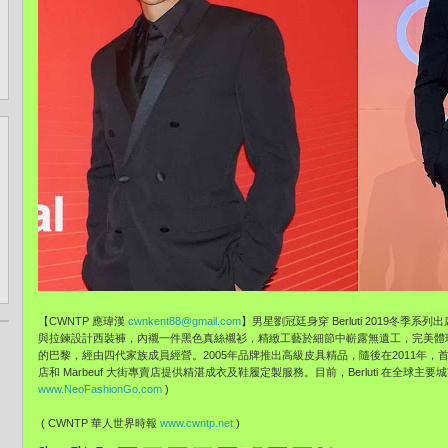
【CWNTP 應瑋漢
cwnkent88@gmail.com
】男星劉冠廷身穿 Berluti 2019冬
與拉鍊設計西裝褲，內襯一件黑色真絲襯衫，精緻工藝於細節中嶄露無遺工，完美體現沉穩內
的巴黎，經由四代家族成員經營。2005年品牌推出高級皮具精品，隨後在2011年，首次
店和 Marbeuf 大街專賣店提供精湛成衣及鞋履定製服務。目前，Berluti 在全球主要
www.NeoFashionGo.com
)
( CWNTP 華人世界時報
www.cwntp.net
)