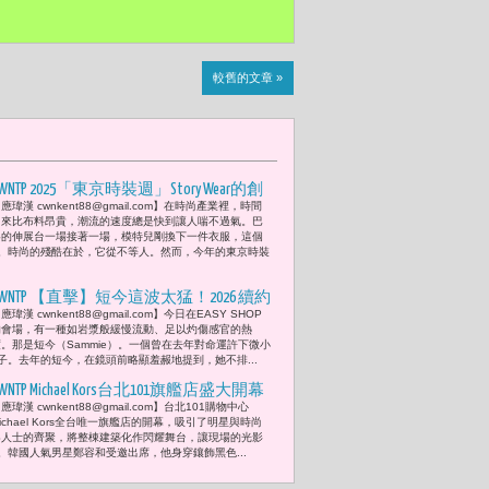
較舊的文章 »
WNTP 2025「東京時裝週」Story Wear的創
應瑋漢 cwnkent88@gmail.com】在時尚產業裡，時間
辦人陳冠百以「Story of Taiwan 永續潮臺
向來比布料昂貴，潮流的速度總是快到讓人喘不過氣。巴
時尚」為主題 邀約臺灣設計師品牌
黎的伸展台一場接著一場，模特兒剛換下一件衣服，這個
。時尚的殘酷在於，它從不等人。然而，今年的東京時裝
ooLeeX、 TANGTSUNGCHIEN結合「眠豆腐」
當時尚開始談 ESG
​CWNTP 【直擊】短今這波太猛！2026 續約
應瑋漢 cwnkent88@gmail.com】今日在EASY SHOP
EASY SHOP 尺度「火辣升級」，現場教學
的會場，有一種如岩漿般緩慢流動、足以灼傷感官的熱
美胸運動全場看呆！
度。那是短今（Sammie）。一個曾在去年對命運許下微小
子。去年的短今，在鏡頭前略顯羞赧地提到，她不排...
WNTP Michael Kors台北101旗艦店盛大開幕
應瑋漢 cwnkent88@gmail.com】台北101購物中心
鄭容和與邵雨薇等明星光芒閃耀現場
ichael Kors全台唯一旗艦店的開幕，吸引了明星與時尚
界人士的齊聚，將整棟建築化作閃耀舞台，讓現場的光影
。韓國人氣男星鄭容和受邀出席，他身穿鑲飾黑色...