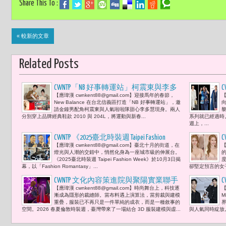
Share This To :
« 較新的文章
Related Posts
CWNTP「NB 好事轉運站」柯震東與李多
C
【應瑋漢 cwnkent88@gmail.com】迎接馬年的春節，
【
慧一起 穿好鞋跳轉運舞
New Balance 在台北信義區打造「NB 好事轉運站」，邀
請金鐘男配角柯震東與人氣啦啦隊甜心李多慧現身。兩人
分別穿上品牌經典鞋款 2010 與 204L，將運動與新春...
系列就已經過時
W
週上，...
CWNTP 《2025臺北時裝週 Taipei Fashion
【應瑋漢 cwnkent88@gmail.com】臺北十月的街道，在
【
Week》科技與浪漫的交響曲 北市府副秘
燈光與人潮的交錯中，悄然化身為一座城市級的伸展台。
書長俞振華、文化局局長蔡詩萍、Lexus
《2025臺北時裝週 Taipei Fashion Week》於10月3日揭
幕，以「Fashion Romantasy」...
卻堅定預言的女
營業本部協理賴光雄及康泰納仕樺舍集
團董事總經理劉震紳皆時尚穿搭現身 「
CWNTP 文化內容策進院與聚陽實業聯手
C
【應瑋漢 cwnkent88@gmail.com】時尚舞台上，科技逐
【
透過材質的永續、性別的流動與美學的
設計師 JENN LEE 臺灣時尚科技在倫敦開啟
漸成為隱形的裁縫師。當布料遇上演算法，當剪裁與建模
M
多樣性，為城市帶來既兼顧環境責任又
沉浸式舞台發表 王時思 :「透過時尚科
重疊，服裝已不再只是一件單純的成衣，而是一種敘事的
空間。2026 春夏倫敦時裝週，臺灣帶來了一場結合 3D 服裝建模與虛...
與人氣同時綻放
能承載情感深度的時尚語彙。 」
技3D技術，立體剪裁與布料細節得以真
實還原，訂製與銷售模式因此被重新定