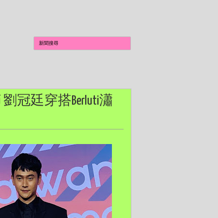
 劉冠廷穿搭Berluti瀟