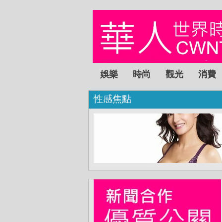
娛樂
時尚
觀光
消費
性感焦點