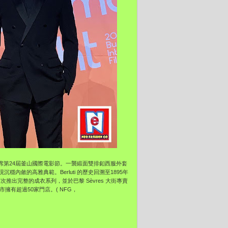
季系列出席第24屆釜山國際電影節。一襲緞面雙排釦西服外套
斂的高雅典範。Berluti 的歷史回溯至1895年
推出完整的成衣系列，並於巴黎 Sèvres 大街專賣
城市擁有超過50家門店。( NFG，