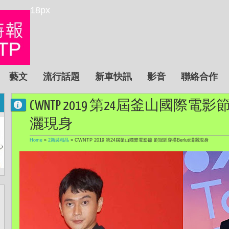
18px
藝文
流行話題
新車快訊
影音
聯絡合作
CWNTP 2019 第24屆釜山國際電影節
灑現身
Home
»
2新裝精品
»
CWNTP 2019 第24屆釜山國際電影節 劉冠廷穿搭Berluti瀟灑現身