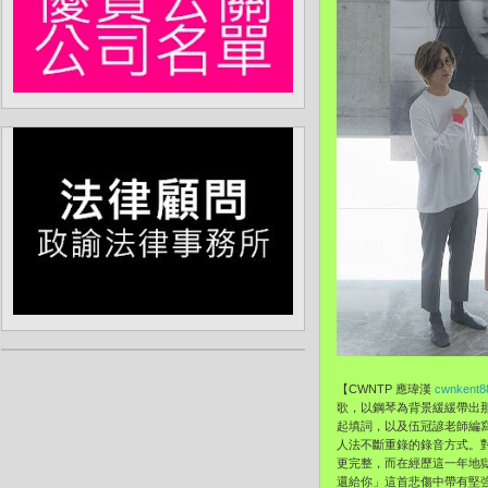
【CWNTP 應瑋漢
cwnkent8
歌，以鋼琴為背景緩緩帶出
起填詞，以及伍冠諺老師編
人法不斷重錄的錄音方式。
更完整，而在經歷這一年地
還給你」這首悲傷中帶有堅強