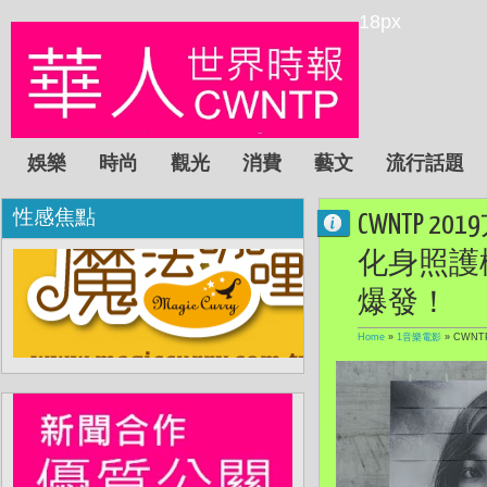
18px
娛樂
時尚
觀光
消費
藝文
流行話題
性感焦點
CWNTP 
化身照護
爆發！
Home
»
1音樂電影
»
CWN