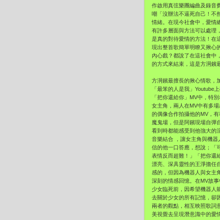
作啟用真弦樂團編曲及錄音
嘲「沒辦法不逼死自己！不
情緒。在現今社會中，愛情
有許多層面與方法可以處理
是真的對待愛情的方法！在
現出整首歌簡單明瞭又揪心
內心戲？都說了在這社會中
的方式來結束，這是方泂鑌
方泂鑌最擅長的揪心情歌，
「最笨的人是我」Youtu
「把你還給你」MV中，特
女主角，兩人在MV中有多
的偶像合作拍攝他的MV，有
魔鬼場，但是阿鑌現場自彈
看到時都能感受到他強大的
音樂結合 ，讓女主角與機
信的他一口答應，想說；「
表情反而超難！」「把你還
漂亮、深具靈性的王淨擔任
感的，但因為機器人與女主
深刻的情感回憶。在MV故
少女臨死前，因希望機器人
去關於少女的所有記憶，卻
兩者的觀點，相互映照歌詞
美視覺去呈現潛意識中的愛情