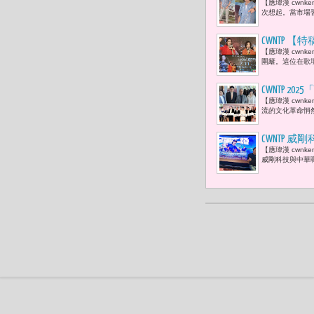
【應瑋漢 cwn
歌，不會過
次想起。當市場
CWNTP
【應瑋漢 cwn
藝大姊大于
圍籬。這位在歌
拍灰塵，對
CWNTP 
【應瑋漢 cwnk
告成立 董
流的文化革命悄然
包》、《黑
等劇打造台
CWNTP
【應瑋漢 cwn
賢：「當棒
威剛科技與中華職