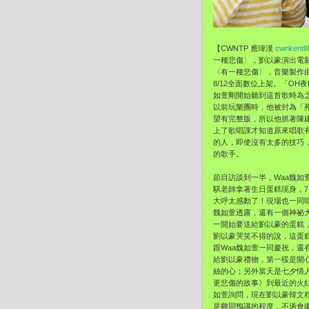
【CWNTP 應瑋漢
cwnkent8
一種悲傷〉，劉以豪演出電
〈有一種悲傷〉，音樂製作由原
8/12全面數位上架。「O
如萱剛開始聽到這首歌時為
以前玩樂團時，他被封為「
望有完整版，所以他抓著陳
上了歌唱課才知道原來唱歌
的人，即使沒有太多的技巧
的歌手。
節目訪談到一半，Waa魏
騏老師拿著生日蛋糕現身，
大呼太感動了！現場也一同
魏如萱透露，還有一個神祕
一開始要送給劉以豪的蛋糕
劉以豪哭笑不得的說，這蛋
跟Waa魏如萱一同慶祝，還
給劉以豪禮物，第一樣是開
絲的心；另外當天是七夕情
更悲傷的故事》到最近的火
如萱詢問，現在劉以豪韓文
是雞同鴨講的程度，不過會