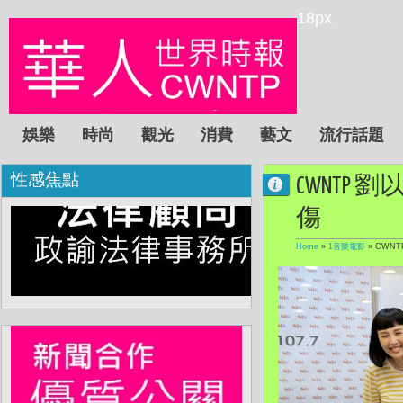
18px
娛樂
時尚
觀光
消費
藝文
流行話題
性感焦點
CWNTP
傷
Home
»
1音樂電影
»
CWN