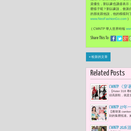
資優生，劉以豪也謙虛表示
麼樣子呢？劉以豪說，會讓
的朋友跟他說，他的模樣到了
www.NeoFashionGo.com
)
( CWNTP 華人世界時報
www
Share This To :
« 較新的文章
Related Posts
CWNTP《
.【Aster 3
娜·溫圖（A
頭高跟鞋，就是女
CWNTP 
【應瑋漢 cwn
能量 溫暖
刻的集體抵達。她
CWNTP 