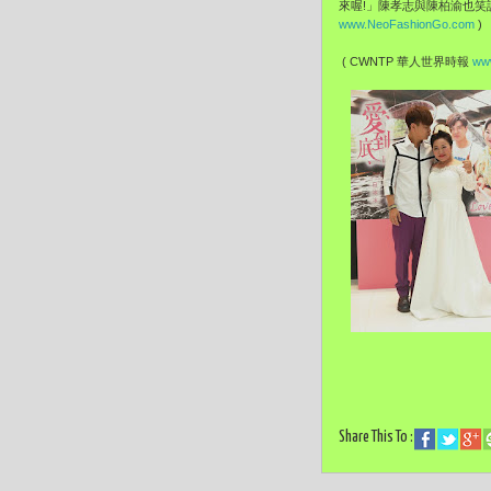
來喔!」陳孝志與陳柏渝也笑
www.NeoFashionGo.com
)
( CWNTP 華人世界時報
www
Share This To :