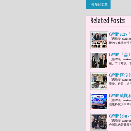
« 較新的文章
Related Posts
CWNTP 
【應瑋漢 cwnk
告成立 董
流的文化革命悄然
包》、《黑
等劇打造台
CWNTP 
【應瑋漢 cwn
反思台灣流
權。二十年後，當
CWNTP 
【應瑋漢 cwn
徒建銘 :
重量。近日，這
CWNTP
【應瑋漢 cwn
賢：「當棒
威剛科技與中華職
CWNTP 
【應瑋漢 cwnk
啦！」
台灣當代最具敘