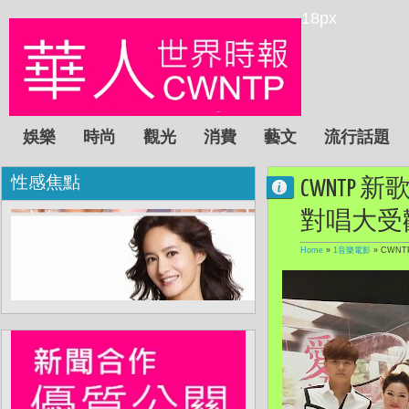
18px
娛樂
時尚
觀光
消費
藝文
流行話題
性感焦點
CWNTP
對唱大受
Home
»
1音樂電影
»
CWN