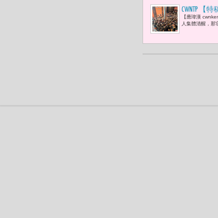
CWNTP
【應瑋漢 cwn
成功後，反
人集體清醒，那
獎的精神價