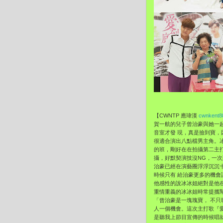
【CWNTP 應瑋漢
cwnkent8
賀一航的兒子曾治豪與她一
音室才發 現，真是撿到寶
很適合演出八點檔男主角。
的班，剛好在在拍攝第二主打
攝，好默契演技沒NG，一次
治豪已經在演藝圈浮浮沉沉
時候只有 給治豪更多的機
他感性的說冰冰姐絕對是他在
重情重義的冰冰姐時常提攜
「曾治豪是一塊瑰寶， 不
人一個機會。這次主打歌『愛到
是聽我上節目宣傳的時候唱就已