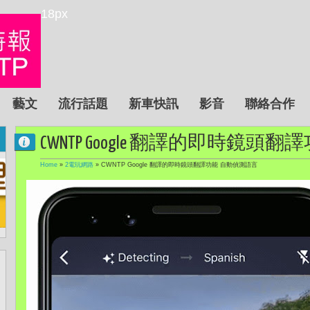
18px
藝文
流行話題
新車快訊
影音
聯絡合作
CWNTP Google 翻譯的即時鏡
Home
»
2電玩網路
»
CWNTP Google 翻譯的即時鏡頭翻譯功能 自動偵測語言