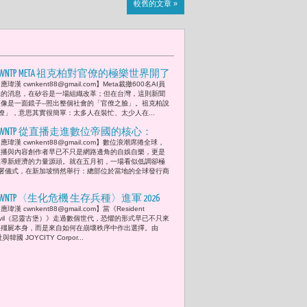
較舊的文章 »
CWNTP META 祖克柏對官僚的極樂世界開了
應瑋漢 cwnkent88@gmail.com】Meta裁撤600名AI員
第一槍 約600職員被裁撤 – 當官僚比AI還
工的消息，在矽谷是一場組織改革；但在台灣，這則新聞
會偽裝智慧，當官僚效率死於「沒事」
更像是一面鏡子--照出整個社會的「官僚之臉」。祖克柏說
僚」，意思其實很簡單：太多人在裝忙、太少人在...
之手，那麼這個社會真正需要的，或許
不是有強大思考力的 AI 「人工智慧」而
CWNTP 從直播走進數位帝國的核心：
應瑋漢 cwnkent88@gmail.com】數位浪潮席捲全球，
是真真切切的「人工誠實」。有了誠
Glohow 與 SOOP 簽署戰略聯盟 為東南亞內
直播與內容創作者早已不只是網路邊角的自娛自樂，更是
實，台灣才有信任的未來。
容市場點燃引擎
主導新經濟的力量源頭。就在五月初，一場看似低調卻極
署儀式，在新加坡悄然舉行：總部位於當地的全球發行商
CWNTP〈生化危機 生存兵種〉進軍 2026
應瑋漢 cwnkent88@gmail.com】當《Resident
台北電玩展 重塑行動世代的惡靈古堡想
Evil（惡靈古堡）》走過數個世代，恐懼的形式早已不只來
像 生存不再只是逃亡
自殭屍本身，而是來自如何在崩壞秩序中作出選擇。由
與韓國 JOYCITY Corpor...