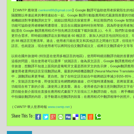
【CWNTP 應瑋漢
cwnkent88@gmail.com
】Google 翻譯可協助使用者探索陌生
隔閡難以串連起來的事情連結在一起。Google 翻譯行動版應用程式最讓我喜愛的
相機鏡頭對準要翻譯的文字，就能以慣用語言探索世界，和近期我們在 Google 
功能可協助使用者瞭解周遭環境，並且在出國旅遊時特別有幫助，因為即使使用者無法連
能(需在 Google 翻譯應用程式中預先將語言檔案下載到裝置上)。今天，我們對
更符合需求。即時鏡頭翻譯這次新增超過 60 種語言，新加入的語言包括阿拉伯文
的 88 種語言完整清單。過去，使用者只能在英文和其他語言之間進行互譯，但現在可以將原
語言。也就是說，現在使用者可以將阿拉伯文翻譯成法文，或將日文翻譯成中文等等
以前在國外旅遊時 (特別是在使用多種語言的地區)，使用即時鏡頭翻譯功能的首要
這樣的問題，現在使用者可以選擇「偵測語言」做為原文語言，Google 翻譯應用
非旅遊，想翻譯不知道上面寫的是葡萄牙文還是西班牙文的告示牌，Google翻譯應
據使用者選擇的語言呈現翻譯結果。最新的神經機器翻譯 (Neural Machine Transl
中，讓翻譯結果更準確、更自然。除了在特定語言組合中能將錯誤率減少到55-85
件，安裝語言套件後，即使裝置沒有網際網路連線，仍可隨時溝通無礙。若將裝置連
功能現在有了新的介面，讓使用上更直覺。過去，使用者也許會注意到翻譯的文字在
譯功能全新介面現在直接在應用程式畫面下方呈現出三大翻譯功能，包括 ：將手機
中拍攝欲翻譯的內容，並手動選出想翻譯的段落；在應用程式中翻譯相簿中的照片。( 
( CWNTP 華人世界時報
www.cwntp.net
)
Share This To :