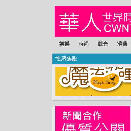
娛樂
時尚
觀光
消費
性感焦點