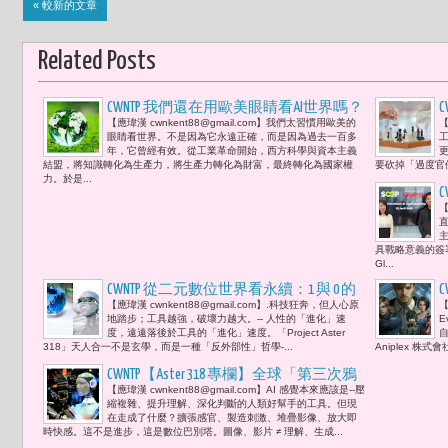
« 較新的文章
Related Posts
CWNTP 我們還在用歐美眼睛看AI世界嗎？
【應瑋漢 cwnkent88@gmail.com】我們太習慣用歐美的
【
眼睛看世界。不是因為它永遠正確，而是因為過去一百多
年，它曾經有效。從工業革命開始，西方科學與資本主義
結盟，將知識轉化為生產力，將生產力轉化為財富，最終轉化為國家權
要砍掉「過度官
力。於是...
【
具戰略意義的簽
Gl...
CWNTP 從二元數位世界看永續：1 與 0 的
【應瑋漢 cwnkent88@gmail.com】.科技狂奔，但人心原
【
數位代價與東西方 ESG 的治理分野 –
地踏步；工具越強，破壞力越大。-- 人性的「進化」速
「Project Aster 318」
度，遠遠落後於工具的「進化」速度。「Project Aster
318」天人合一不是玄學，而是一種「反外部性」哲學-...
Aniplex 株式會社
CWNTP【Aster 318 專欄】全球「第三次鴉
【應瑋漢 cwnkent88@gmail.com】AI 感覺本來應該是--壓
片戰爭」已經開打：當AI 成為最溫柔、
縮複雜、提升理解、深化判斷的人類好幫手的工具。但現
也最有效的極權者的控制工具 -- 「這不
在走成了什麼？擴張感官、製造刺激、堆疊影像、放大即
時快感。這不是進步，這是數位巴別塔。圖像、影片 ≠ 理解、生成...
是反 AI，而是反錯誤的 AI 發展方向。」