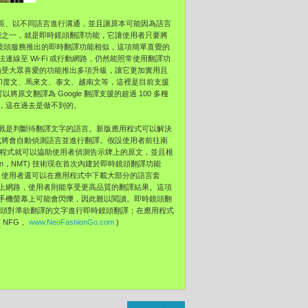
的地區、以不同語言進行溝通，並且讓原本可能因為語言
功能之一，就是即時鏡頭翻譯功能，它讓使用者只要將
智慧鏡頭服務推出的即時翻譯功能相似，這項簡單直覺的
線至 Wi-Fi 或行動網路，仍然能照常使用翻譯功
這個備受大眾喜愛的功能推出多項升級，讓它更加實用且
、印度文、馬來文、泰文、越南文等，這裡是目前支援
文翻譯為 Google 翻譯支援的超過 100 多種
，這在過去是做不到的。
挑戰是判斷待翻譯文字的語言。新版應用程式可以解決
程式將會自動偵測語言並進行翻譯。假設使用者前往南
用程式就可以協助使用者偵測告示牌上的原文，並且根
ation，NMT) 技術現在首次內建於即時鏡頭翻譯功能
%，使用者還可以在應用程式中下載大部分的語言套
上網路，使用者則能享受更高品質的翻譯結果。這項
手機螢幕上可能會閃爍，因此難以閱讀。即時鏡頭翻
鏡頭對準欲翻譯的文字進行即時鏡頭翻譯；在應用程式
NFG，
www.NeoFashionGo.com
)