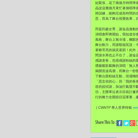
始緊張，花了兩個月時間準
晶說這幾個月來忙著個唱準
肺訓練，能夠完成長時間的
思，而為了舞台視覺效果，
而提到處女秀，謝金晶激動
演唱會即將開始，我知道你
風格，舞台上無冷場，幽默
舞台動力，而謝順福笑說：
著豬哥亮的搞笑基因！此外
間淚水再也止不住了，謝金
感謝老爸，也很感謝粉絲的
禮服載歌載舞的演唱「無人
揭開首波高潮，而舞台一秒
下舞台跟粉絲互動，現場嗨
「思念你的心」與「我的爸
容的頻拭淚，加油打氣聲不
功，主辦單位表示目前計畫
行的舞力全開節目冠軍賽，繼
( CWNTP 華人世界時報
www
Share This To :