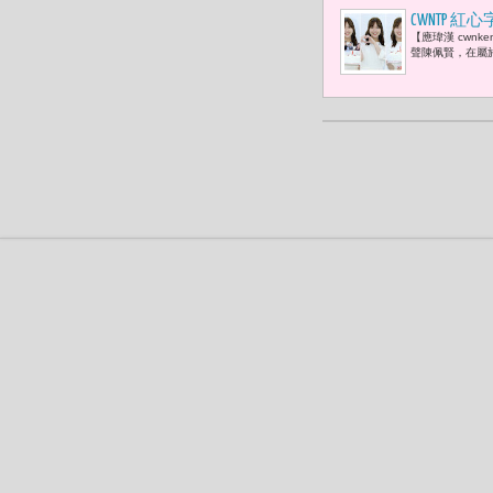
CWNTP
【應瑋漢 cwn
一種名為「
聲陳佩賢，在屬