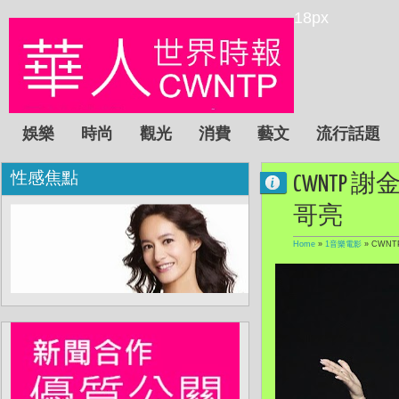
18px
娛樂
時尚
觀光
消費
藝文
流行話題
性感焦點
CWNTP
哥亮
Home
»
1音樂電影
»
CWN