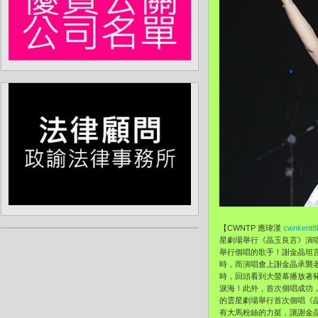
【CWNTP 應瑋漢
cwnkent8
星劇場舉行《晶玉良言》演唱
舉行個唱的歌手！謝金晶坦
時，而演唱會上謝金晶承襲
時，回頭看到大螢幕播放著
淚海！此外，首次個唱成功
的雲星劇場舉行首次個唱《晶
有大馬粉絲的力挺，讓謝金