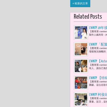
« 較新的文章
Related Posts
CWNTP
【應瑋漢 cwn
的全新單曲
製作人戴利玲（K
CWNTP
【應瑋漢 cwn
場後無法抽離的
CWNTP【
【應瑋漢 cwn
上。」而安娜·溫圖
有人、讓自己無
2026年4月
CWNTP
【應瑋漢 cwn
藝大姊大于
圍籬。這位在歌
拍灰塵，對
CWNTP 
【應瑋漢 cwn
徒建銘 :
重量。近日，這