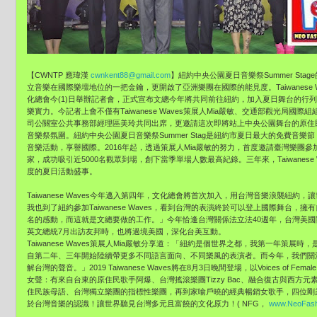
【CWNTP 應瑋漢
cwnkent88@gmail.com
】紐約中央公園夏日音樂祭Summer Stage
立音樂在國際樂壇地位的一把金鑰，更開啟了亞洲樂團在國際的能見度。Taiwanese
化總會今(1)日舉辦記者會，正式宣布文總今年將共同前往紐約，加入夏日舞台的行
樂實力。今記者上會不僅有Taiwanese Waves策展人Mia嚴敏、交通部觀光局
司公關室公共事務部經理區美玲共同出席，更邀請這次即將站上中央公園舞台的原住
音樂祭氛圍。紐約中央公園夏日音樂祭Summer Stag是紐約市夏日最大的免費音
音樂活動，享譽國際。2016年起，透過策展人Mia嚴敏的努力，首度邀請臺灣樂團參加，
家，成功吸引近5000名觀眾到場，創下當季單場人數最高紀錄。三年來，Taiwanese
度的夏日活動盛事。
Taiwanese Waves今年邁入第四年，文化總會將首次加入，用台灣音樂浪襲紐
我也到了紐約參加Taiwanese Waves，看到台灣的表演終於可以登上國際舞台
名的感動，而這就是文總要做的工作。」今年恰逢台灣關係法立法40週年，台灣美
英文總統7月出訪友邦時，也將過境美國，深化台美互動。
Taiwanese Waves策展人Mia嚴敏分享道：「紐約是個世界之都，我第一年策
自第二年、三年開始陸續帶更多不同語言面向、不同樂風的表演者。而今年，我們關
解台灣的聲音。」2019 Taiwanese Waves將在8月3日晚間登場，以Voices of Fe
女聲：有來自台東的原住民歌手阿爆、台灣搖滾樂團Tizzy Bac、融合復古與西方元
住民族母語、台灣獨立樂團的指標性樂團，再到家喻戶曉的經典暢銷女歌手，四位剛
於台灣音樂的認識！讓世界聽見台灣多元且富饒的文化原力！( NFG，
www.NeoFas