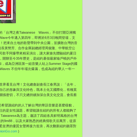
的「台灣之夜Taiwanese Waves」不但打開亞洲獨
 Wave今年邁入第四年，即將於8月3日晚間登場，文
列！把來自土地的歌聲帶到中央公園，並擴散台灣的音
國際組組長黃勢芳、合作金庫副總經理周俊隆、中華航空公
民歌手阿爆帶來精采演出，讓大家搶先體驗紐約夏日
樂節，開辦至今35年歷史，是紐約暑假最家喻戶曉的戶外
成為亞洲區第一組音樂人站上Summer Stage的國
 Waves 不但年年場次爆滿，也成為紐約華人一年一
約，讓世界看見台灣！文化總會副會長江春男說：「去年，
，擁有自己的形象與文化特色，既本土化又國際化，有種莫
國關係密切，不只文總持續加深台美文化交流，會長蔡
展時，是希望讓紐約的人了解台灣的華語音樂是甚麼樣貌，
注的是女性議題，希望能讓在紐約的所有人都能夠了
male Taiwanese為主題，邀請了四組各具鮮明風格的台灣
素的9m88，以及大家熟悉的經典情歌天后萬芳，從原
柔並濟的優質女聲將接力造浪，再次翻新紐約聽眾對
hionGo.com
)