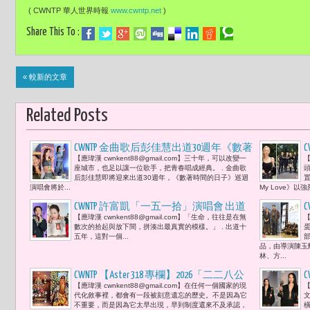
( CWNTP 華人世界時報
www.cwntp.net
)
Share This To :
« 較新的文章
Related Posts
CWNTP 金曲歌后彭佳慧出道30週年《數著
【應瑋漢 cwnkent88@gmail.com】三十年，可以改變一
【
時間的日子》演唱會 從Pub唱到小巨蛋
座城市，也足以讓一位歌手，把青春唱成經典。 . 金曲歌
「每一個舞台，都算數，回想那段歲
后彭佳慧即將迎來出道30週年，《數著時間的日子》巡迴
置
演唱會將於...
My Love》
月，滿心感激。」
CWNTP 許富凱「一五一拾」演唱會 出道
【應瑋漢 cwnkent88@gmail.com】「生命，往往是在無
【
15年10張專輯 《明日之星 Super Star》奪
數次的拾起與放下間，拼湊出最真實的模樣。」 . 出道十
冠開始 到第32屆金曲歌王「當流量決定
五年，這對一個...
品，由導演陳玉
聲量，他用時間證明價值。」
林、方...
CWNTP 【Aster 318 專欄】2026「二二八公
【應瑋漢 cwnkent88@gmail.com】在任何一個國家的現
【
園福德宮 福德正神聖誕慶典晚會」當城
代化敘事裡，都會有一段被刻意遺忘的歷史。不是因為它
市還沒準備好，人先學會彼此辨認 于美
不重要，而是因為它太早出現，早到制度還來不及承認，