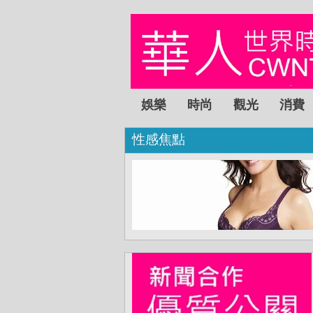
娛樂
時尚
觀光
消費
性感焦點