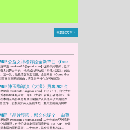
較舊的文章 »
CWNTP 公益女神楊婷婭全新單曲《Come
應瑋漢 cwnkent88@gmail.com】從動保到環保，從街
Get My Love》「心動宇宙 UNV」團站台打
頭義工到舞台中央，楊婷婭始終站在「為他人說話」的位
氣「不論你愛誰，只要不傷害他人，都
。這一次，她把信念寫進音樂。全新單曲《Come Get
以強烈節奏與高動能編曲，將愛與平權化為可被感受...
應該被這個世界溫柔以待。」
CWNTP 陳玉勳導演《大濛》勇奪 2025 金
應瑋漢 cwnkent88@gmail.com】11月25日，台北大巨
馬影展最佳劇情首映會 柯煒林、方郁
蛋秀泰影城座無虛席，電影《大濛》首映記者會舉行。這
婷、9m88、曾敬驊、劉冠廷等同台亮相
部在本屆金馬影展勇奪最佳劇情片及其他四項大獎的作
勳 主導，監製葉如芬及策劃李烈，並與主要演員柯煒
票房破5億 李烈、葉如芬與9m88將穿上
旗袍重現歌舞團表演 李遠觀後家族、記
CWNTP 「晶片護國，那文化呢？ 」由蔡
憶與時代的回聲感人
應瑋漢 cwnkent88@gmail.com】二十年前的亞洲流行
依林17年後，再度榮獲2026金曲獎最佳
文化版圖裡，台灣的偶像劇與華語流行樂（M-POP）曾是
華語女歌手獎，反思台灣流行歌曲發展
橫掃市場的隱形霸權。二十年後，當全世界都在談...