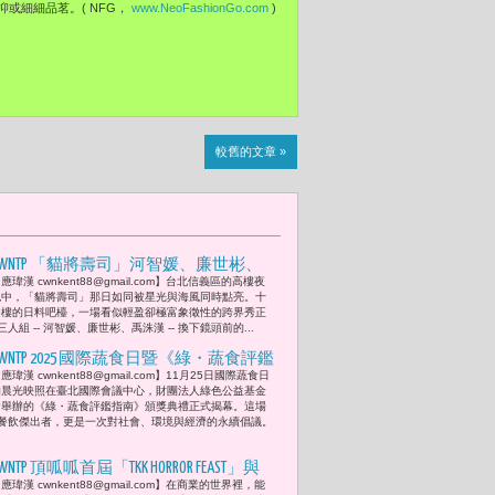
喜好抑或細細品茗。( NFG，
www.NeoFashionGo.com
)
較舊的文章 »
CWNTP 「貓將壽司」河智媛、廉世彬、
應瑋漢 cwnkent88@gmail.com】台北信義區的高樓夜
禹洙漢化身一日闆娘與店長 當韓星闆娘
色中，「貓將壽司」那日如同被星光與海風同時點亮。十
遇上台灣匠心
四樓的日料吧檯，一場看似輕盈卻極富象徵性的跨界秀正
組 -- 河智媛、廉世彬、禹洙漢 -- 換下鏡頭前的...
CWNTP 2025 國際蔬食日暨《綠・蔬食評鑑
應瑋漢 cwnkent88@gmail.com】11月25日國際蔬食日
指南》頒獎典禮 彭啟明、戴慶華與陳鴻
的晨光映照在臺北國際會議中心，財團法人綠色公益基金
呼籲「改變從餐桌開始，蔬食行動點亮
會舉辦的《綠・蔬食評鑑指南》頒獎典禮正式揭幕。這場
餐飲傑出者，更是一次對社會、環境與經濟的永續倡議。
ESG永續未來。」
WNTP 頂呱呱首屆「TKK HORROR FEAST」與
應瑋漢 cwnkent88@gmail.com】在商業的世界裡，能
鬼娃恰吉聯名合作 讓今年萬聖節從驚嚇