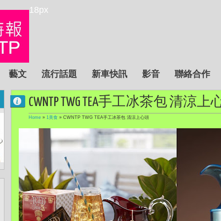
18px
藝文
流行話題
新車快訊
影音
聯絡合作
CWNTP TWG TEA手工冰茶包 清涼上
Home
»
1美食
»
CWNTP TWG TEA手工冰茶包 清涼上心頭