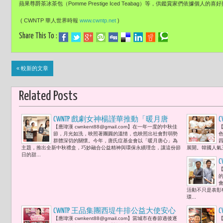
蘋果尊爵茶冰茶包（Pomme Prestige Iced Teabag）等，供鑑賞家們依據個人的
( CWNTP 華人世界時報
www.cwntp.net
)
Share This To :
« 較新的文章
Related Posts
CWNTP 戲劇女神楊謹華推動「暖月唐
【應瑋漢 cwnkent88@gmail.com】在一年一度的中秋佳
【
心」中秋禮盒 綻放唐氏症基金會公益與
節，月光如洗，映照著團圓的溫情，也映照出社會對弱勢
永續之光
群體深切的關懷。今年，唐氏症基金會以「暖月唐心」為
主題，推出全新中秋禮盒，巧妙融合公益精神與環保永續理念，讓這份節
展開。韓國人氣三人
日的甜...
【
活動不只是表彰
環...
CWNTP 王品集團西堤牛排公益大使安心
C
【應瑋漢 cwnkent88@gmail.com】當城市在春節過後逐
【
亞首次捐血 呼籲凡捐血成功者可獲贈