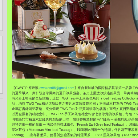
【CWNTP 應瑋漢
cwnkent88@gmail.com
】來自新加坡的國際精品茗茶第一品牌 TW
的夏季帶來一席引領全球風尚的夏日冰茶盛宴。茶桌上擺放冰鎮過的茶品、華美精緻
時光奉上暢涼的全新體驗，這款 TWG Tea 手工冰茶包系列（Iced Teabag Coll
品，均與 TWG Tea 精品店所販售之整片原葉散裝茶相同；不惜成本打造的 TWG 
金屬訂書針與黏著劑，充分體現 TWG Tea 對品質與細節的承諾；而宛如夏日艷
以燙金撰名的精緻盒中。TWG Tea 手工冰茶包禮盒均含七個珍貴的冰茶包，每包 7
灣地區門市精選六款經典與創新的口味：包括香氣濃郁的南非紅茶 ─ 盛夏緋紅冰茶包（Eterna
與特選佛手柑的黑茶 ─ 法式伯爵茶冰茶包（French Earl Grey Iced Teaba
茶冰茶包（Moroccan Mint Iced Teabag）、以獨家比例混合的特調，伴佐著芒果和果花
Teabag）、擁有著漿果、茴香與焦糖香氣的特選黑茶 ─ 1837 黑茶冰茶包（1837 Black