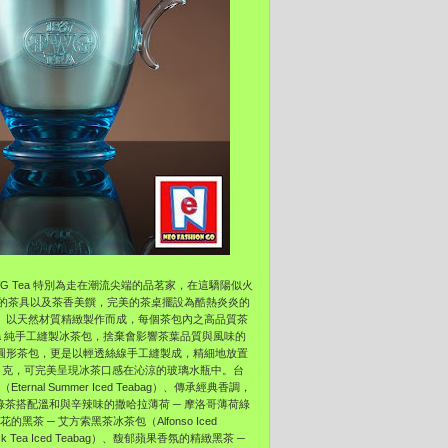
G Tea 特別為走在潮流尖端的品茗家，在這驕陽似火
的茶具以及茶香美饌，完美的茶桌擺設為酷熱炎炎的
ection）以天然材質精緻製作而成，每個茶包內之高品質茶
Tea 純手工縫製冰茶包，捨棄會影響茶葉品質與風味的
陽的圓形茶包，更是以輕透絲線手工縫製成，精細地放置
.5 克，可完美呈現冰茶口感在沁涼的玻璃水瓶中。台
l Summer Iced Teabag）、傳承經典香調，
g）、精緻綠茶搭配溫和與辛辣味的撒哈拉薄荷 ─ 摩洛哥薄荷綠
的黑茶 ─ 艾方索黑茶冰茶包（Alfonso Iced
 Tea Iced Teabag）、馥郁蘋果香氛的精緻黑茶 ─