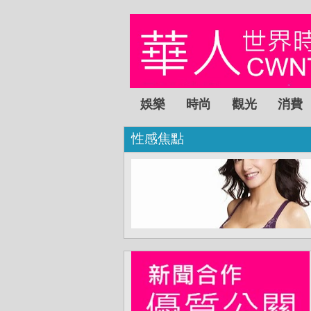
娛樂
時尚
觀光
消費
性感焦點