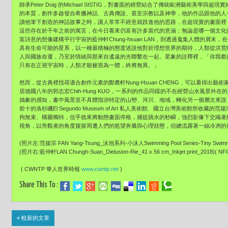
師承Peter Doig 的Michael SISTIG，對畫面的經營結合了傳統歐洲藝術美學與超現
的本質，創作多啟發自希臘神話、古典傳說、甚至宗教以及神學，他的作品跟他的人
讀他筆下創造的神話故事之時，讓人常常不經意就跌進他的思路，在超現實的畫面裡
這些存在於千年之前的寓言，在今日看來仍富有許多當代的意涵；無論是哪一個文化
富詩意的想像建構平行宇宙的藍仲軒Chung-hsuan LAN，則透過蒐集人體的屑
具有生命可能的星系，以一種最積極的態度述說他對於理想世界的期待，人類從洪荒
人與國族命運，乃至於情緒與那來自遙遠的光聯繫在一起。星象的詮釋裡，「你我都
只有在正視宇宙時，人類才能被視為一體，終將無異。」
然而，從古典裡找尋適合創作元素的鄭農軒Nung-Hsuan CHENG，可以看得出
居德國八年的郭志宏Chih-Hung KUO，一系列的作品同樣的不在經營山水風景
抽象的感知，畫中風景並不具體指涉特定的山巒、河川、地域，轉化另一個層次來說
前十的洛杉磯El Segundo Museum of Art 私人美術館、國立台灣美術館所收藏的范揚
拘無束、構圖獨特，信手捻來將動態畫面停格，捕捉跳水的秒瞬，強烈影像下交織著
視角，以旁觀者的角度窺探周遭人們的慾望奔騰與心理狀態，但總流露著一絲冷冽的
(照片左:范揚宗 FAN Yang-Tsung_泳池系列-小泳人Swimming Pool Series-Tiny Swimm
(照片右:藍仲軒LAN Chungh-Suan_Dielusion-Rie_41 x 56 cm_Inkjet print_2018)( 
( CWNTP 華人世界時報
www.cwntp.net
)
Share This To :
« 較新的文章