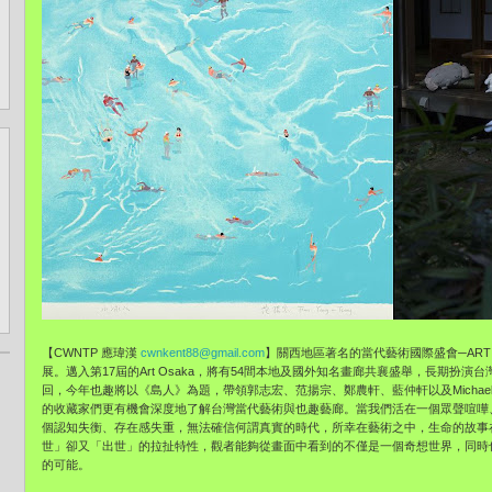
【CWNTP 應瑋漢
cwnkent88@gmail.com
】關西地區著名的當代藝術國際盛會─ART O
展。邁入第17屆的Art Osaka，將有54間本地及國外知名畫廊共襄盛舉，長期扮
回，今年也趣將以《島人》為題，帶領郭志宏、范揚宗、鄭農軒、藍仲軒以及Michael
的收藏家們更有機會深度地了解台灣當代藝術與也趣藝廊。當我們活在一個眾聲喧嘩
個認知失衡、存在感失重，無法確信何謂真實的時代，所幸在藝術之中，生命的故事
世」卻又「出世」的拉扯特性，觀者能夠從畫面中看到的不僅是一個奇想世界，同時
的可能。