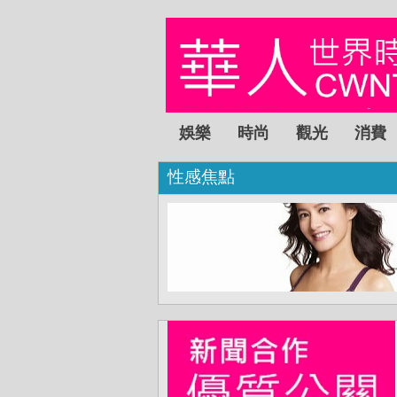
娛樂
時尚
觀光
消費
性感焦點