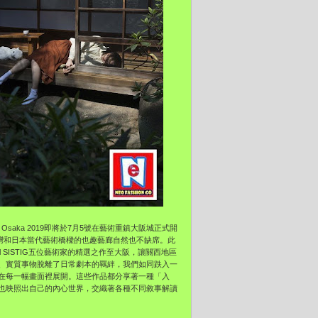
saka 2019即將於7月5號在藝術重鎮大阪城正式開
演台灣和日本當代藝術橋樑的也趣藝廊自然也不缺席。此
 SISTIG五位藝術家的精選之作至大阪，讓關西地區
、實質事物脫離了日常劇本的羈絆，我們如同跌入一
在每一幅畫面裡展開。這些作品都分享著一種「入
也映照出自己的內心世界，交織著各種不同敘事解讀