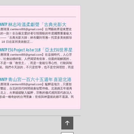
CWNTP 林志玲溫柔獻聲「古典光影大
應瑋漢 cwnkent88@gmail.com】台灣藝術界迎來歷史
師」特展 富邦美術館盛大開幕 點亮林
性的一刻！全台藝文愛好者引頸期盼的年度國際重量級大
布蘭、哥雅、透納等52件 托雷多美術館
展——「古典光影大師：林布蘭到哥雅─ 托雷多美術館珍
 18 日在富邦美術館正...
三百年藝術傳奇
WNTP ESG Project Aster 318「亞太ESG世界星
應瑋漢 cwnkent88@gmail.com】在這個時代，人心浮
盟」(Asia-Pacific ESG World Star Alliance) 倡議
動，社會結構碎裂。人們渴望有依靠，但最終能解困的，
言：半導體 (semiconductor)之外 --「東
從不是一個「救世主」，而是一套能引導心性、行動與制
統。我們今天談的，不只是哲學，也不是空洞理想，而是
方哲學與因果論述引領台灣，化作「東
方ESG全球循環濾化器」，成為全球ESG
CWNTP 青山宮一百六十五週年 喜迎北港
生態系中心。」
應瑋漢 cwnkent88@gmail.com】艋舺這地方，只要鼓
媽祖搭火車來相會 徐國勇、蔣萬安共同
聲響起，台北的現代時間就會短暫停格。北港媽五年後再
迎駕祈福 場面熱鬧非凡
次北上，火車緩緩駛入艋舺，宗教的儀式感與當代政治人
形成一種奇妙的台灣景象：世俗與神靈彼此都不退讓。民