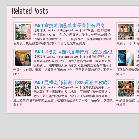
Related Posts
CWNTP 宣捷幹細胞董事長宣昶有現身
【應瑋漢 cwnkent88@gmail.com】2026 第二屆 韓國觀
【
2026「韓國觀光博覽會」: 從 Medical Korea
光博覽會（KTE） 在 台北世貿盛大登場，並與第20屆 台
到 PIXELAB 亞洲正進入「健康美學產業」
北國際觀光博覽會（TTE） 同步展出。今年韓國館規模全
面升級，集結超過40個韓國市郡與官方觀光單位跨海...
藏展I」，於 7 月
新時代
CWNTP 2025 史博館70週年特展《綻放 維也
C
【應瑋漢 cwnkent88@gmail.com】在文化的時區裡，有
【
納美景宮百年花繪名作展》: 3. 名媛胡寶
聯
些邂逅無關乎時間長短，只關乎意義的深度。國立歷史博
莉 : 「真正的藝術與生活，是在《綻
宣
物館的七十週年壓軸大展《綻放 維也納美景宮百年花繪名
作展》，在臺北揭幕，遠渡重洋而來的花卉，不再是靜態的展品，而是一
度互動的完整系
放》被看見的瞬間，也學會了去看見他
種活...
如何用...
人。」
CWNTP 曼樺老師新書《2026運程全攻略》
【應瑋漢 cwnkent88@gmail.com】在時代的洪流中，人
【
好友唐玉書見證好事有好運的奇蹟發生
們總冀盼著一張清晰的人生地圖，不僅標註著物質豐盛，
呼籲以智慧和行動力擘劃丙午馬年人生
更指引著心靈的定錨之處。當河洛派命理學家曼樺老師，
遇上產業跨域專家顧問唐玉書，這場交會便成為了一道引領公眾，以智慧
物的話語並置，
航道 看見人生命運藍圖
和心態...
進黨秘...