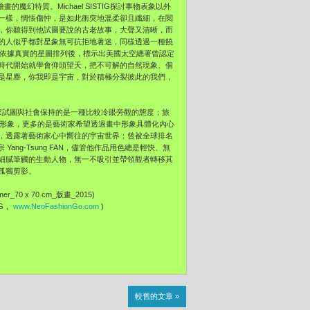
實繪畫的魔幻特質。Michael SISTIG探討事物表象以外
一樣，惆悵傷忡，是如此衝突地溫柔卻且纖細，在閱
，你聽得到他試圖要說的古老故事，大聲又清晰，而
的人似乎都對星象無可抗拒地著迷，同樣透過一種饒
末，在依據真實的星圖排列後，標示出美國太空總署曾認定
時代開始就學會仰頭望天，把不可解的自然現象、個
是星塵，你我即是宇宙，對於積極分裂彼此的我們，
藝術家試圖與社會保持的是一種比較冷眼旁觀的態度；旅
外在的形象，更多的是藝術家希望透過畫中形象具體化內心
，透露著藝術家心中嚮往的宇宙世界；曾被全球排名
宗 Yang-Tsung FAN，儘管他作品用色總是輕快、無
細膩筆觸的生動人物，無一不吸引並帶領觀者轉移其
孤獨剪影。
er_70 x 70 cm_版畫_2015)
NFG，
www.NeoFashionGo.com
)
較舊的文章 »