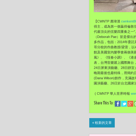
【CWNTP 應瑋漢
cwnkent8
得主，成為第一個贏得倫敦弦樂
代最頂尖的弦樂四重奏之一"。由
（Deborah Pae）
多作品，包括：2014年委
哥分校的作曲教授/梁雷，以布
館及美國室內樂學會兩個美國
風》、《恆春小調》、《港
表，台灣音樂躍上國際舞台
24日屏東演藝廳、28日靜
晚期最後也最特殊，用簡約且
(Dana Wilson)創
園演藝廳、26日於台北國家演
( CWNTP 華人世界時報
www
Share This To :
« 較新的文章