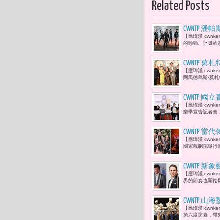
Related Posts
CWNTP 
【應瑋漢 cwn
的顫動、呼吸的
CWNTP 
【應瑋漢 cwn
妤、鄭海芸
阿馬德烏斯·莫札
CWNTP 
【應瑋漢 cwnk
身共同呈現
樂季宣告記者會
CWNTP
【應瑋漢 cwn
羽、林益緣
國家戲劇院舉行
CWNTP 新
【應瑋漢 cwn
奈德（Loï
界的節奏也開始
CWNTP
【應瑋漢 cwn
（SEMI
第六度訪臺，帶