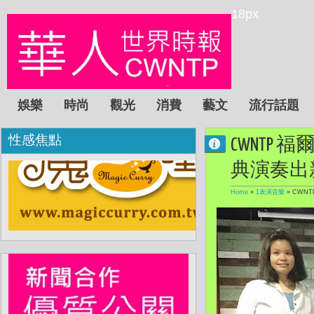
18px
娛樂
時尚
觀光
消費
藝文
流行話題
性感焦點
CWNTP
典演奏出
Home
»
1表演音樂
»
CWN