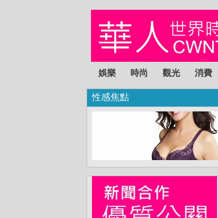
娛樂
時尚
觀光
消費
性感焦點