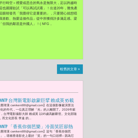
平行時空＞裡愛或思念的雋永是無限大，足以跨越時
茹也躍躍欲試「可以再試試看」！出道20年，難免產
茹眼睛發亮「我覺得它是重要的」，只要開心就想唱
我喜歡、熱愛這個作品」從中所獲得許多滿足感。梁
但我的鄰居是外國人」！( NFG，
較舊的文章 »
CWNTP 台灣新電影啟蒙巨擘 賴成英 95 載
應瑋漢 cwnkent88@gmail.com】在這個影像被演算法
謙卑謝幕 李遠：「賴成英是許多電影大
馴化的年代，一位真正理解「光」的人離開了。2026年穀
師的導師。」兒媳于長君：「他待人如
雨，台灣電影攝影大師 賴成英 以95歲高齡辭世。文化部隨
而文化部長 李遠 的...
春風的真誠，做人非常成功，所以晚年
如此幸福。」
CWNTP 「香蕉你個芭樂」冷面笑匠卻熱
應瑋漢 cwnkent88@gmail.com】這句「香蕉你個芭
血政治靈魂的馮淬帆最後告別「笑，是
樂」，堪稱香港影史上最好「笑」的一句口頭禪-- 因為它