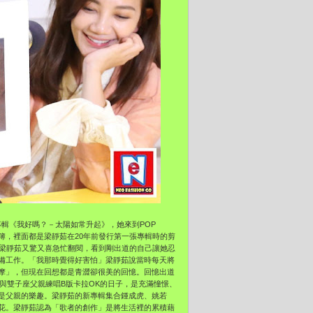
輯《我好嗎？－太陽如常升起》，她來到POP
憶剪貼簿，裡面都是梁靜茹在20年前發行第一張專輯時的剪
，讓梁靜茹又驚又喜急忙翻閱，看到剛出道的自己讓她忍
備工作。「我那時覺得好害怕」梁靜茹說當時每天將
摩」，但現在回想都是青澀卻很美的回憶。回憶出道
念與雙子座父親練唱B版卡拉OK的日子，是充滿憧憬、
是父親的樂趣。梁靜茹的新專輯集合鍾成虎、姚若
花。梁靜茹認為「歌者的創作」是將生活裡的累積藉