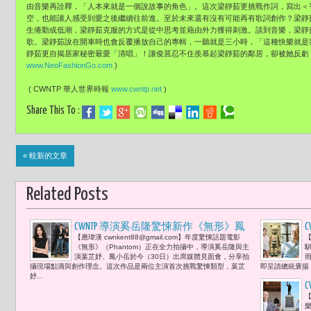
由音樂再詮釋，「人本來就是一個說故事的角色」。這次梁靜茹更挑戰作詞，寫出＜
空，也能讓人感受到愛之後繼續往前進。至於未來還有沒有可能再有歌詞創作？梁靜
生倦勤或低潮，梁靜茹克服的方式是從中思考並藉由外力獲得刺激。談到音樂，梁靜
歌。梁靜茹說在開車時也會反覆播放自己的專輯，一聽就是三小時，「這種快樂就是
靜茹更自揭居家秘密最愛「清唱」！讓俊菖忍不住羨慕起梁靜茹的鄰居，卻被她反虧「
www.NeoFashionGo.com
)
( CWNTP 華人世界時報
www.cwntp.net
)
Share This To :
« 較新的文章
Related Posts
CWNTP 導演奚岳隆驚悚新作《無形》鳳
【應瑋漢 cwnkent88@gmail.com】年度驚悚話題電影
【
小岳、葉芷妤打造本土隱形人世界 比美
《無形》（Phantom）正在全力拍攝中，導演奚岳隆與主
希區考克心理驚悚劇
演葉芷妤、鳳小岳於今（30日）出席媒體見面會，分享拍
攝現場點滴與創作理念。這次作品是兩位主演首次挑戰驚悚類型，葉芷
即呈請總統褒揚，
妤...
【