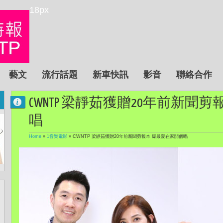
18px
藝文
流行話題
新車快訊
影音
聯絡合作
CWNTP 梁靜茹獲贈20年前新聞
唱
Home
»
1音樂電影
»
CWNTP 梁靜茹獲贈20年前新聞剪報本 爆最愛在家開個唱