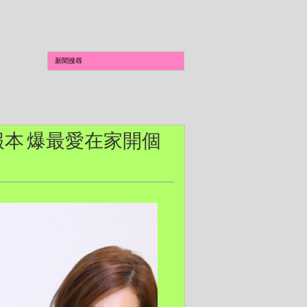
剪報本 爆最愛在家開個