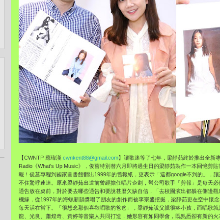
【CWNTP 應瑋漢
cwnkent88@gmail.com
】讓歌迷等了七年，梁靜茹終於推出全新專
Radio《What's Up Music》，俊菖特別替六月即將過生日的梁靜茹製作一本回
報！俊菖專程到國家圖書館翻出1999年的舊報紙，更表示「這都google不到的」
不住驚呼連連。原來梁靜茹出道前曾經擔任唱片企劃，幫公司歌手「剪報」是每天必
通告放在桌前，對於要去哪些通告和要說甚麼欠缺自信，「去校園演出都躲在側邊觀
機緣，從1997年的海螺新韻獎唱了朋友的創作而被李宗盛挖掘，梁靜茹更在空中懷
每天活在當下。「很想念那個喜歡唱歌的爸爸」，梁靜茹說父親很疼小孩，而唱歌就
龍、光良、蕭煌奇、黃婷等音樂人共同打造，她形容有如同學會，既熟悉卻有新的火