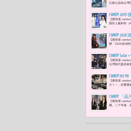
己的歌 」
位被公認為台灣現
CWNTP
【應瑋漢 cwn
的全新單曲
製作人戴利玲（K
CWNTP
【應瑋漢 cwn
「有一天一
辦「2026游鴻
CWNTP 
【應瑋漢 cwnk
啦！」
台灣當代最具敘
CWNTP Hit
【應瑋漢 cwnke
輯回歸，用
大ㄎㄚ」的重量級人
CWNTP 
【應瑋漢 cwn
反思台灣流
權。二十年後，當