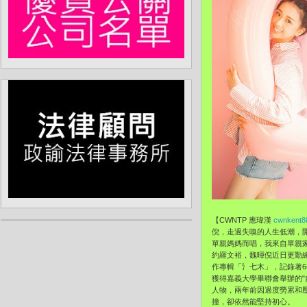
【CWNTP 應瑋漢
cwnkent8
倪，走過失嗅的人生低潮，開
單親媽媽而唱，我來自單親
約羅文裕，魏暉倪近日更勤
作專輯「氵七木」，記錄著6
獲得嘉義大學畢聯會舉辦的"
人物，兩年前因過度勞累和
撞，卻依然能堅持初心。