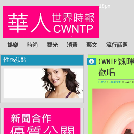
18px
娛樂
時尚
觀光
消費
藝文
流行話題
性感焦點
CWNTP
歡唱
Home
»
1音樂電影
»
CWN