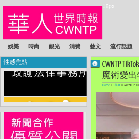
18px
娛樂
時尚
觀光
消費
藝文
流行話題
性感焦點
CWNTP 
魔術變出
Home
»
1美食
»
CWNTP 