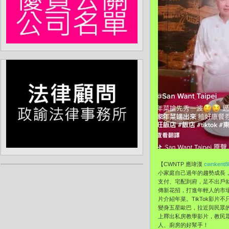
【CWNTP 應瑋漢
cwnkent8
小家庭自己過年的趨勢成長
支付、宅配到府，足不出戶就
傳新花招，打進年輕人的市
片介紹年菜。TikTok影
變身五星歐巴，拉近與民眾的
上釋出私房教學影片，教民
人、廚房的好幫手！