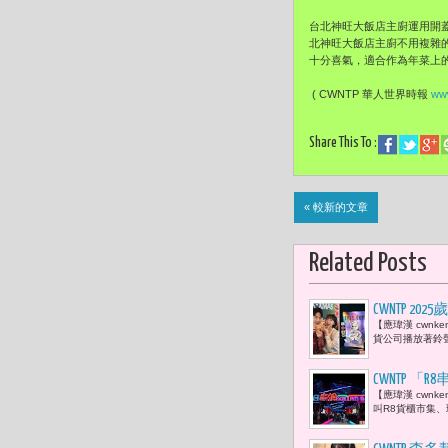
台北神旺大飯店主廚運用開
北神旺大飯店主廚不用複雜
十分喜氣，適合作為年菜上的
( CWNTP 華人世界時報
www
Share This To :
« 較新的文章
Related Posts
CWNTP 
【應瑋漢 cwn
幽默 肯德
貨公司播放著鈴
CWNTP 
【應瑋漢 cwn
意的出口
叫R8貨櫃市集、