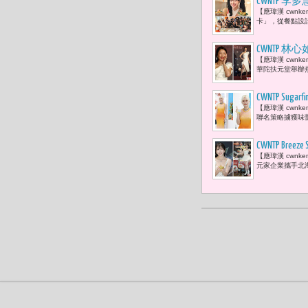
CWNTP
【應瑋漢 cwn
爸媽媽說「
卡」，從餐點設
CWNTP
【應瑋漢 cwn
「把時間留
華陀扶元堂舉辦
CWNTP S
【應瑋漢 cwnk
聯名策略擄獲味蕾
CWNTP 
【應瑋漢 cwnk
料理分享粉
元家企業攜手北