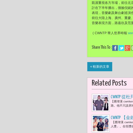
凱渥重視各方市場，前往北
計在下半年播出，撞臉倪妮
表現，音樂劇及舞台劇巡演
前往大陸上海、廣州、重慶
音樂表現方面，路嘉欣及范姜
( CWNTP 華人世界時報
www
Share This To :
« 較新的文章
Related Posts
CWNTP
【應瑋漢 cwn
實驗 「真
路。他不只談房地
CWNTP
【應瑋漢 cwn
勤：「她很
人獎」。在領獎
蕾以新人之