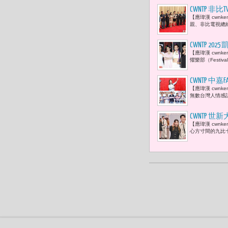
員。」
CWNTP 
【應瑋漢 cwnk
共築善的戲
親、非比電視總
CWNTP 2
【應瑋漢 cwnk
婆」、雷嘉汭
懼樂部（Festival
員）等藝人齊
CWNTP 
【應瑋漢 cwn
無數台灣人情感
CWNTP 
【應瑋漢 cwn
1. 采子
心方寸間的九比
待有刮鬍刀