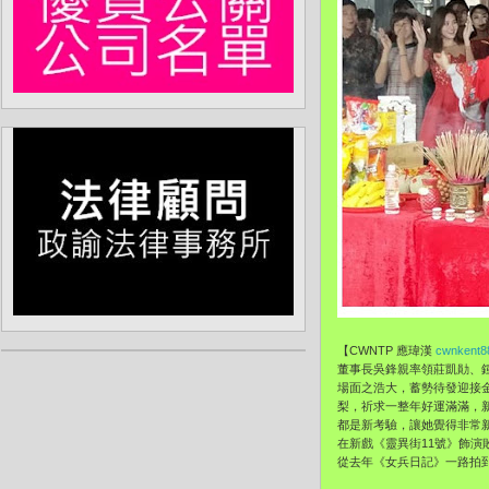
【CWNTP 應瑋漢
cwnkent8
董事長吳鋒親率領莊凱勛、
場面之浩大，蓄勢待發迎接
梨，祈求一整年好運滿滿，
都是新考驗，讓她覺得非常新
在新戲《靈異街11號》飾演
從去年《女兵日記》一路拍