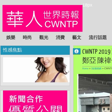
18px
娛樂
時尚
觀光
消費
藝文
流行話題
性感焦點
CWNTP 
鄭亞 陳禕
Home
»
2綜藝戲劇
»
CWNT