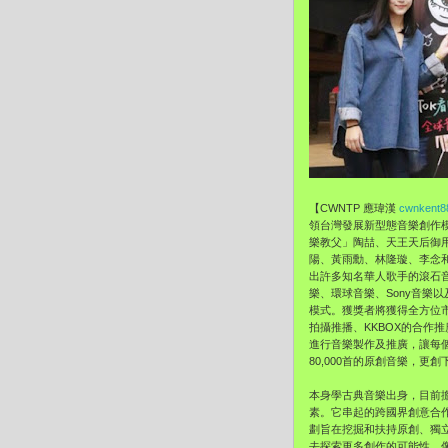
【CWNTP 應瑋漢
cwnkent8
領台灣發展新型態音樂創作
樂教父」陶喆、天王天后御
陽、黃雨勳、林隆璇、李念和
出許多知名華人歌手的滾石
樂、環球音樂、Sony音
模式。獲獎者將獲得全方位市場
拍攝推播、KKBOX的合
進行音樂製作及推廣，讓每個
80,000首的原創音樂，更創
本身學古典音樂出身，目前擔
素。它串起的跨國界創意合
劃旨在挖掘和扶持原創、獨立
去探索更多創作的可能性。像