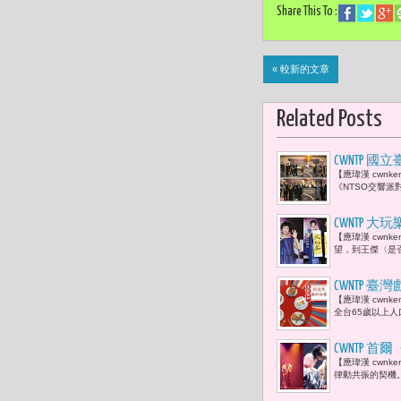
Share This To :
« 較新的文章
Related Posts
CWNTP
【應瑋漢 cwn
倫、曹雅雯
《NTSO交響派
天》、《情
CWNTP 
【應瑋漢 cwn
一種溫柔的
望，到王傑〈是
CWNTP
【應瑋漢 cwn
在衛武營展
全台65歲以上人
CWNTP 
【應瑋漢 cwn
汗琉
律動共振的契機。