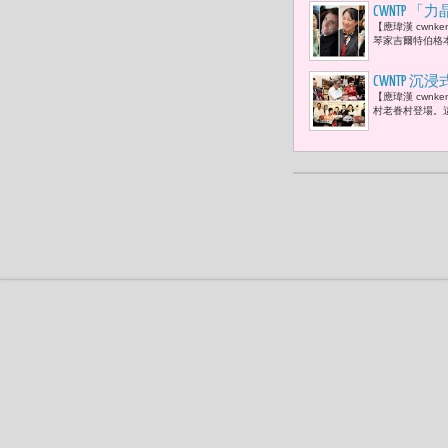
CWNTP
【應瑋漢 cwn
合作 ： 
琴家吉爾特伯格本
CWNTP
【應瑋漢 cwn
父母 一起
村老眷村登場。