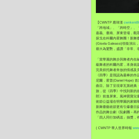
【CWNTP 應瑋漢
cwnkent8
「跨地域」、「跨時空」、
嘉義、臺南、屏東登場，觀
探戈在科爾內霍舞團！新舞臺藝術
(Gisela Galeas
都大為驚艷，盛讚「非常、
「當華麗的舞步與舞者內在
級舞者的科爾內霍，本身就是
完美烘托舞者奔放的情感及充
《四季》是我認為最棒的作品之
尼爾．霍普(Daniel Hope
曲目。除了呈現韋瓦第經典
旅，從《四季》中找到新的感
郎》前進屏東。風神寶寶兒
術節公益場在明華園的家鄉
新舞臺藝術節更有引爆臺日
作品的舞台劇《阮劇團－再約》
「四人同行加碼送」抽獎，
( CWNTP 華人世界時報
www