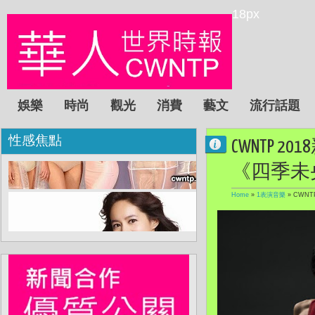
18px
娛樂
時尚
觀光
消費
藝文
流行話題
性感焦點
CWNTP 
《四季未
Home
»
1表演音樂
»
CWNT