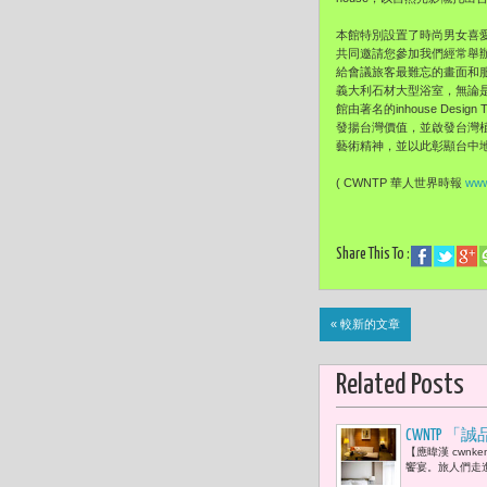
本館特別設置了時尚男女喜愛的
共同邀請您參加我們經常舉辦的 
給會議旅客最難忘的畫面和服
義大利石材大型浴室，無論
館由著名的inhouse De
發揚台灣價值，並啟發台灣植栽
藝術精神，並以此彰顯台中
( CWNTP 華人世界時報
www
Share This To :
« 較新的文章
Related Posts
CWNTP
【應暐漢 cwn
饗宴。旅人們走