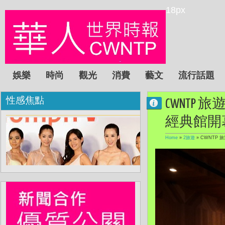
18px
娛樂
時尚
觀光
消費
藝文
流行話題
性感焦點
CWNTP
經典館開
Home
»
2旅遊
»
CWNTP 