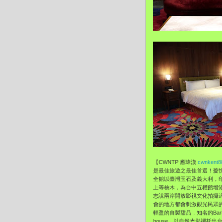
【CWNTP 應瑋漢
cwnkent8
是最佳旅遊之最佳首選！薆悅
全館以臺灣玉石及義大利，印度
上等柚木，為台中五權館增
志說兩岸開放影視文化拍攝
會的地方都會刺激觀光民眾的
輕盈的自製甜品，知名的Bart
house，以自然光影襯托