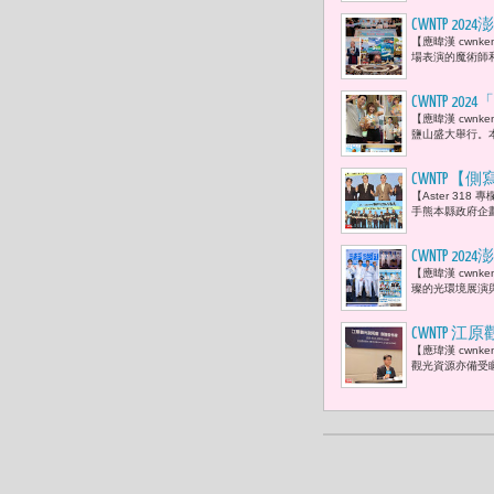
CWNTP 
【應暐漢 cwn
場表演的魔術師
CWNTP
【應暐漢 cwnk
鹽山盛大舉行。本
CWNTP【
【Aster 31
方創生經濟
手熊本縣政府企劃
CWNTP 
【應暐漢 cwn
璨的光環境展演
CWNTP 
【應瑋漢 cwnken
灣旅客專屬
觀光資源亦備受矚