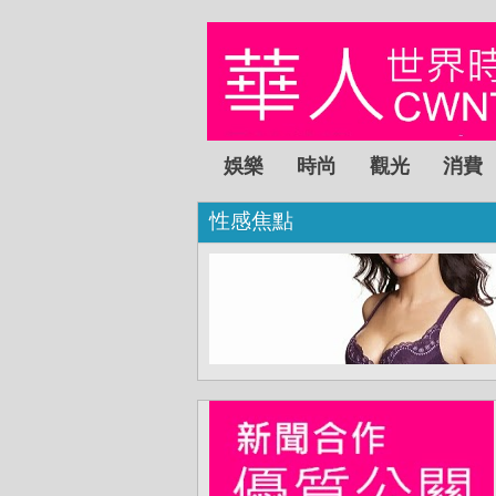
娛樂
時尚
觀光
消費
性感焦點