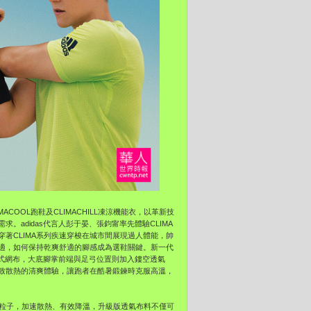
MACOOL跑鞋及CLIMACHILL凍涼機能衣，以革新技
adidas代言人彭于晏、張鈞甯率先體驗CLIMA
著CLIMA系列疾速穿梭在城市間展現過人體能，帥
適，如何保持乾爽舒適的腳感成為選鞋關鍵。新一代
工藝式網布，大底腳掌前端與足弓位置則加入鏤空透氣
極致散熱的清爽體驗，讓跑者在酷暑鍛鍊時克服高溫，
凍涼粒子，加速散熱、有效降溫，升級版透氣布料不僅可