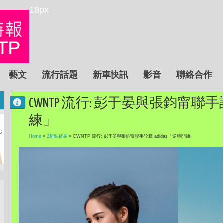
18px
藝文
流行話題
新車快訊
影音
聯絡合作
CWNTP 流行: 彭于晏與張鈞甯聯手詮
練」
Home
»
2新裝精品
»
CWNTP 流行: 彭于晏與張鈞甯聯手詮釋 adidas「逆境開練」