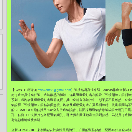
【CWNTP 應瑋漢
cwnkent88@gmail.com
】迎接酷暑高溫來襲，adidas推出全新CLI
術打造兼具涼爽舒適、透氣散熱的體驗，滿足運動愛好者在酷暑「逆境開練」的訓練需求。
系列，邀跑者及運動愛好者戰勝炎夏，其中全新宣傳短片中，彭于晏不畏酷熱，全身穿
氣詮釋「逆境開練」的精神與態度。跑者及運動愛好者在夏季訓練時，雙足常悶熱不
的CLIMACOOL跑鞋採用360°全方位透氣設計，鞋面採用透氣紗線製成的大網孔
孔，鞋側TPU支撐片也搭配透氣網孔，釋放腳底因運動產生的悶熱感，為雙足打造
毫無顧慮地暢快奔馳。
全新CLIMACHILL凍涼機能衣於身體最易流汗、升溫的頸椎背部，配置3D鋁合金