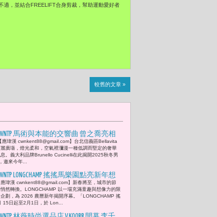
，並結合FREELIFT合身剪裁，幫助運動愛好者
較舊的文章 »
CWNTP 馬術與本能的交響曲 曾之喬亮相
應瑋漢 cwnkent88@gmail.com】台北信義區Bellavita
runello Cucinelli 2025秋冬大秀
寶麗廣塲，燈光柔和，空氣裡瀰漫一種低調而堅定的奢華
息。義大利品牌Brunello Cucinelli在此揭開2025秋冬男
邀來今年...
CWNTP LONGCHAMP 搖搖馬樂園點亮新年想
應瑋漢 cwnkent88@gmail.com】新春將至，城市的節
像 奔馬入春 宋芸樺與禾浩辰與您童心
悄然轉換。LONGCHAMP 以一場充滿童趣與想像力的限
回歸
企劃，為 2026 農曆新年揭開序幕。「LONGCHAMP 搖
15日起至2月1日，於 Lon...
CWNTP 林薇時尚選品店 V.KOORR 開幕 李千