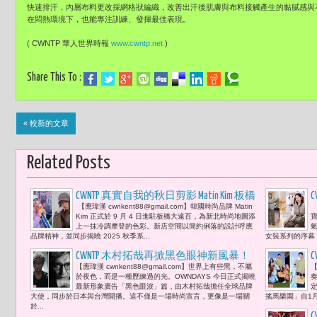
快速排汗，內層布料更改採網格狀編織，改善出汗後肌膚與布料接觸產生的黏膩感與不適
在悶熱環境下，也能專注訓練、發揮最佳表現。
( CWNTP 華人世界時報
www.cwntp.net
)
Share This To :
« 較新的文章
Related Posts
CWNTP 真實自我的秋日剪影 Matin Kim 板橋
【應瑋漢 cwnkent88@gmail.com】韓國時尚品牌 Matin
【
大遠百新店開幕 葉舒華，i-dle Miteon，木
B
Kim 正式於 9 月 4 日進駐板橋大遠百，為新北時尚地圖添
村光希，TWICE周子瑜及志效眾星愛牌 率
上一抹冷調摩登的色彩。新店空間以簡約俐落的設計呼應
氣
品牌精神，並同步揭曉 2025 秋季系...
女裝系列的序幕，
性與感性並存的美學展現
CWNTP 木村拓哉再掀黑色眼神新風暴！
【應瑋漢 cwnkent88@gmail.com】世界上有些黑，不屬
【
OWNDAYS全球廣告開播 展現「進化中的
於夜色，而是一種歷練過的光。OWNDAYS 今日正式揭曉
奏
大人」新美學
最新形象廣告「黑色眼淚」篇，由木村拓哉擔任全球品牌
定
大使，同步於日本與台灣開播。這不僅是一場時尚宣言，更像是一場關
搖馬樂園」自1月 
於...
​