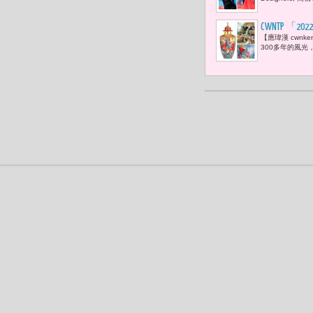
CWNTP 「
【應瑋漢 cwn
300多年的風光