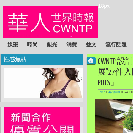
18px
娛樂
時尚
觀光
消費
藝文
流行話題
性感焦點
CWNTP
展"27件
POTS」
Home
»
4設計時尚
»
CWNT