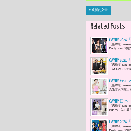
« 較新的文章
Related Posts
CWNTP 2
【應瑋漢 cwnken
流，感受台
Designers, 
CWNTP 
【應瑋漢 cwn
的數位串接
（ASDA)，今
CWNTP S
【應瑋漢 cwn
序幕！
受邀首次閃耀出席S
CWNTP 
【應瑋漢 cwnk
Buddy」貼心夥
CWNTP 2
【應瑋漢 cwnken
等眾藝人身
Designers, 