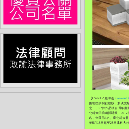
【CWNTP 應瑋漢
cwnkent8
困地區的製鞋模版、解決愛貓
之一、27件作品獲台灣年
北科大的強項與驕傲，2017德國
名，全國第1名。臺北科大將
年5月16日起至23日北科大