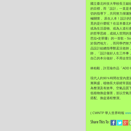
國立臺北科技大學校長王錫
的目標，而「設計」一直是
切的指導下，共同努力揮灑
極關懷， 原在人本！設計
覓的是什麼呢？在這本臺北
或為生活器物、或為人道社
的哲學思維，成就人世間的更美
芭拉•史翠珊）的一首歌－Somewhe
於我們地方」，而同學們努力的
品設計組總指導鄭孟淙老師
師，「設計做好人生三件事
自己的本分做好，不用去管
林柏毅，許芫瑜作品「ADD 
現代人約90％時間在室內
漸興盛，植物長大卻經常面
為整潔及有效率。空氣品質下
低植物換盆傷害，並以空氣
搭配、換盆過程整潔。
( CWNTP 華人世界時報
www
Share This To :