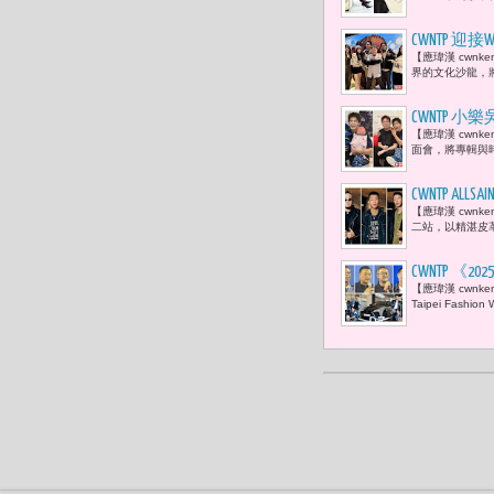
CWNTP
【應瑋漢 cwnk
YouTub
界的文化沙龍，
CWNTP
【應瑋漢 cwnk
面會，將專輯與時
CWNTP 
【應瑋漢 cwnk
搖滾氛圍
二站，以精湛皮
CWNTP 《
【應瑋漢 cwn
局局長蔡詩
Taipei Fashi
現身 「 
載情感深度