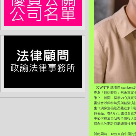
【CWNTP 應瑋漢 cwnken
春夏「頓悟時刻」形象專案
誰？」發問，探索內心真實
雷佳音以獨特氣質與精湛演
生代偶像鄧倫則憑藉在多部
身著品。在4月2日雷佳音
中如何釋放自我與全情投入
個自己的期許與磨練演技產
與此同時，18位來自中國