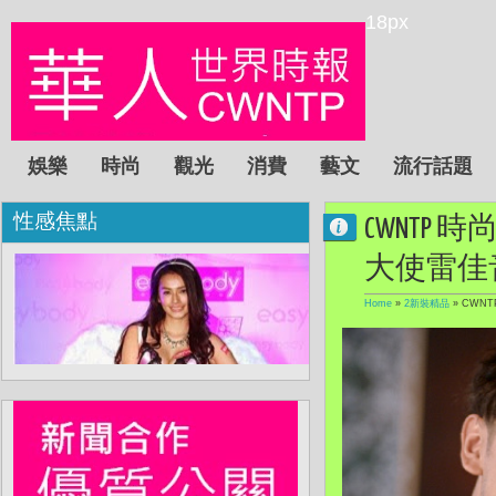
18px
娛樂
時尚
觀光
消費
藝文
流行話題
性感焦點
CWNTP 時尚
大使雷佳
Home
»
2新裝精品
»
CWNT