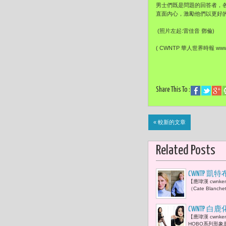
男士們既是問題的回答者，
直面內心，激勵他們以更好的
(照片左起:雷佳音 鄧倫)
( CWNTP 華人世界時報 www.c
Share This To :
« 較新的文章
Related Posts
CWNTP 
【應瑋漢 cwnk
（Cate Bla
CWNTP 白鹿
【應瑋漢 cwnk
HOBO系列形象