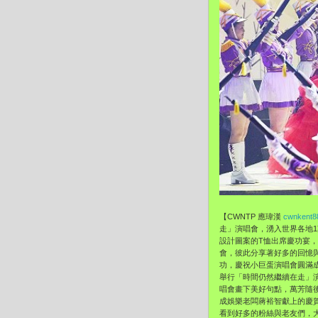
【CWNTP 應瑋漢
cwnkent8
走」演唱會，湧入世界各地
設計圖案的T恤出席慶功宴
會，彼此分享著好多的回憶
功，慶祝小巨蛋演唱會圓滿
舉行「時間仍然繼續在走」
唱會畫下美好句點，萬芳隨
成娛樂老闆蔣裕智獻上的慶
看到好多的粉絲與老友們，