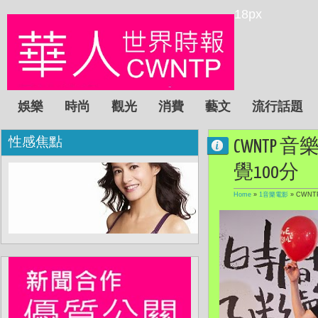
18px
娛樂
時尚
觀光
消費
藝文
流行話題
性感焦點
CWNTP
覺100分
Home
»
1音樂電影
»
CWNT