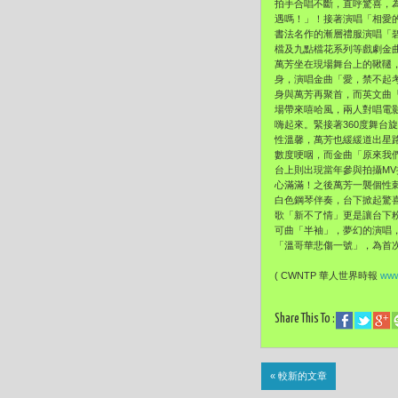
拍手合唱不斷，直呼驚喜，
遇嗎！」！接著演唱「相愛
書法名作的漸層禮服演唱「
檔及九點檔花系列等戲劇金
萬芳坐在現場舞台上的鞦韆
身，演唱金曲「愛，禁不起考
身與萬芳再聚首，而英文曲「Tru
場帶來嘻哈風，兩人對唱電
嗨起來。緊接著360度舞台
性溫馨，萬芳也緩緩道出星路
數度哽咽，而金曲「原來我們
台上則出現當年參與拍攝M
心滿滿！之後萬芳一襲個性刺
白色鋼琴伴奏，台下掀起驚
歌「新不了情」更是讓台下
可曲「半袖」，夢幻的演唱，
「溫哥華悲傷一號」，為首
( CWNTP 華人世界時報
www
Share This To :
« 較新的文章