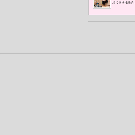
場後無法抽離的