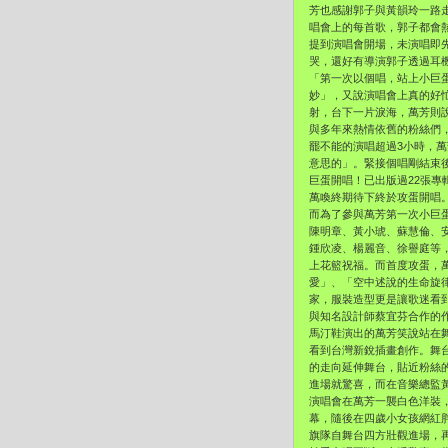
芳也感謝郭子與黃韻玲一路
唱會上的每首歌，郭子都會
提到演唱會開場，未演唱即
哭，還好有導演郭子透過耳
「第一次以個唱，站上小巨
妙」，又說演唱會上真的好
射，台下一片淚海，萬芳則
與多年來熱情依舊的粉絲們
罷不能的演唱超過3小時，
意思的」。緊接個唱剛結束
巨蛋開唱！已出版過22張專
萬喚終期待下終於攻蛋開唱
而為了參與萬芳第一次小巨
陳明章、黃小琥、蘇慧倫、
鍾欣凌、楊麗音、徐譽庭等
上花籃祝福。而首度攻蛋，
愛」、「空中述說的生命旋
家，服裝造型更是讓歌迷看
與知名設計師蔡宜芬合作的
馬汀鞋演出的萬芳笑說站在
看到台灣新銳插畫創作。舞台
的走向延伸舞台，貼近粉絲
進場就驚喜，而在音樂總監
演唱會在萬芳一襲白色洋裝
幕，隨後在四歲小女孩網紅
旗隊自舞台四方壯觀進場，