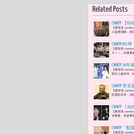
Related Posts
CWNTP
【應瑋漢 cwn
成功後，反
人集體清醒，那
獎的精神價
CWNTP Hit
【應瑋漢 cwnke
輯回歸，用
大ㄎㄚ」的重量級人
CWNTP
【應瑋漢 cwn
的全新單曲
製作人戴利玲（K
CWNTP
【應瑋漢 cwn
跡「拍電影
的電影世界，也
CWNTP 
【應瑋漢 cwnk
理解世界；
有重量、有故事
CWNTP
【應瑋漢 cwn