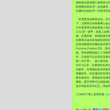
賴曉春則是很開心能夠再次
歡挑戰的朋友們一起來參與
至國外的朋友們一同來享受
「長濱雙浪金剛馬拉松」於2
下，主辦單位特將賽事Logo
今年度更將全馬組更納入馬
3.2公里一過彎，就踏上金
橋、忠勇部落、靜浦部落等
於賽事沿途有當地熱情原民
富當地農產特色餐點提供選手
Formosa Festiv
跑、單車挑戰的鐵人三項競
外，沿途更可以欣賞到花東
跑＋自行車）、鐵人兩項組（
共67.6公里，此賽程對各
起參與，自瑞穗起點至終點
事趣味性，特別邀請到長濱
剛合影留念。喔熊組長也將
賽制，選手們將可以與親朋
從3/30延長至4/6(五)
( CWNTP 華人世界時報
www