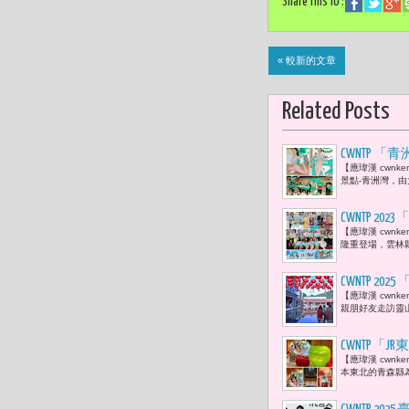
Share This To :
« 較新的文章
Related Posts
CWNTP 
【應瑋漢 cwn
景點-青洲灣，由
CWNTP 
【應瑋漢 cwnk
納入減塑愛
隆重登場，雲林
CWNTP 
【應瑋漢 cwnk
親朋好友走訪靈
CWNTP
【應瑋漢 cwnken
本東北的青森縣為