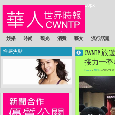
18px
娛樂
時尚
觀光
消費
藝文
流行話題
性感焦點
CWNTP
接力一整
Home
»
2旅遊
»
CWNTP 