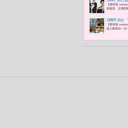
CWNTP
【應瑋漢 cwn
署長陳玉秀
新篇章。交通部
CWNTP 2
【應瑋漢 cwnk
家庭房
超人氣商品一泊一