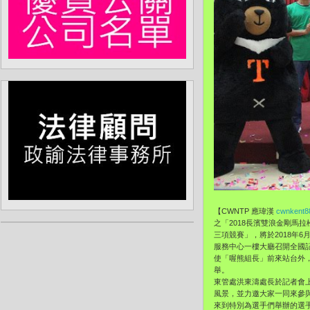
【CWNTP 應瑋漢
cwnkent8
之「2018長濱雙浪金剛馬拉
三項競賽」，將於2018年6
服務中心一樓大廳召開全國
使「喔熊組長」前來站台外
舉。
東管處洪東濤處長於記者會上
風景，並力邀大家一同來參與
來到特別為選手們舉辦的選