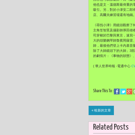
他也是文・溫德斯最倚重的
吸引。另，對於小津安二郎
店、高爾夫練習場還有地鐵
《尋找小津》用鏡頭觀察了
主角笠智眾及攝影師厚田雄
司穿梭於巴黎與東京，速寫
大的頌樂鋼琴師魯賓岡薩雷
師，最後他們登上卡內基音
除了大師鏡頭下的大師」3部
的劇情片：《事物的狀態》
( 華人世界時報 -電通中心
C
Share This To :
« 較新的文章
Related Posts