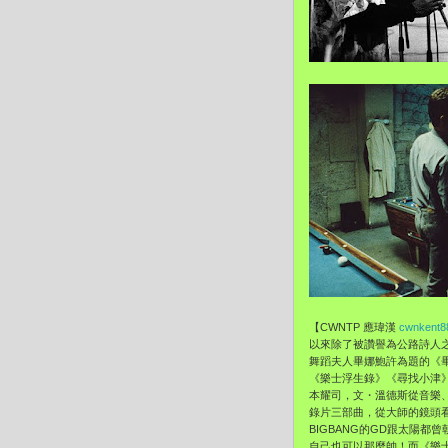
【CWNTP 應瑋漢
cwnkent8
以來除了被讚譽為公路詩人之
舞蹈夫人畢娜鮑許為題的《
《樂士浮生錄》《尋找小津
本耀司，文・溫德斯從音樂、
錄片三部曲，從大師的鏡頭
BIGBANG的GD跟太陽
自己也可以那麼帥！而《樂