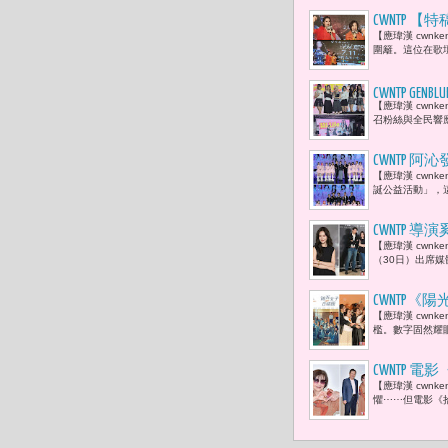
CWNTP
【應瑋漢 cwn
藝大姊大于
圍籬。這位在歌
拍灰塵，對
CWNTP 
【應瑋漢 cwnk
弱勢兒童點
召粉絲與全民響應
CWNTP 
【應瑋漢 cwn
量溫暖串聯 
誕公益活動」，這
CWNTP
【應瑋漢 cwnk
驚悚劇
（30日）出席
CWNTP
【應瑋漢 cwn
流傳名言陳
檻。數字固然耀
CWNTP
【應瑋漢 cwn
命裡失去的
懼⋯⋯但電影《