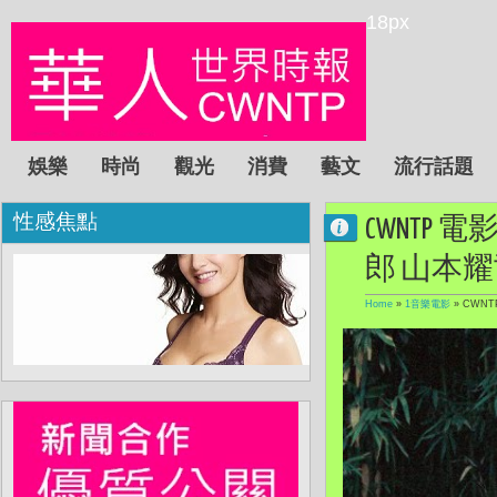
18px
娛樂
時尚
觀光
消費
藝文
流行話題
性感焦點
CWNTP
郎 山本
Home
»
1音樂電影
»
CWN