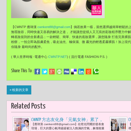
【CWNTP 應瑋漢
cwnkent88@gmail.com
】倘若效果一樣，當然選擇越簡單輕鬆的上
無瑕妝容，同時快速又容易的解決之道， 才能讓您從煩人又冗長的彩妝程序壓力中解
轉底妝規則的全新產品；一款輕鬆、簡單、快速的底妝選擇，讓您隨身 打造完美裸肌
粉餅，一拍立即為肌膚柔焦，吸走油光、極保濕、微 霧光的輕透柔霧裸肌！加上現
你隨身 最時尚的配件。
( 華人世界時報 -電通中心
CWNTP.NET
) ( 流行電通 FASHION P.S. )
Share This To :
« 較新的文章
Related Posts
CWNTP 方志友化身「元氣女神」累了，
【應瑋漢 cwnkent88@gmail.com】在燈光閃耀的發表會
【
就不可愛囉！
現場，巨大的愛心氣球緩緩被注入飽滿的空氣，象徵能量