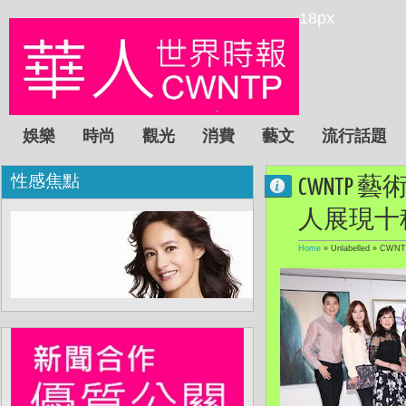
18px
娛樂
時尚
觀光
消費
藝文
流行話題
性感焦點
CWNTP
人展現十
Home
» Unlabelled »
CWN