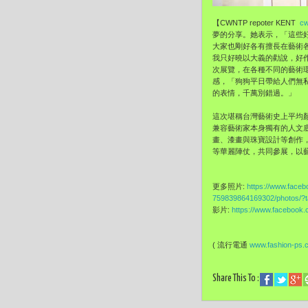
【CWNTP repoter KENT
cw
夢的分享。她表示，「這些
大家也剛好各有擅長在藝術
我只好曉以大義的勸說，好
次展覽，在各種不同的藝術
感，「狗狗平日帶給人們無
的表情，千萬別錯過。」
這次堪稱台灣藝術史上平均
兼容藝術家本身獨有的人文
畫、漆畫與珠寶設計等創作
等華麗陣仗，共同參展，以
更多照片:
https://www.f
759839864169302/photos/?
影片:
https://www.facebook
( 流行電通
www.fashion-ps.
Share This To :