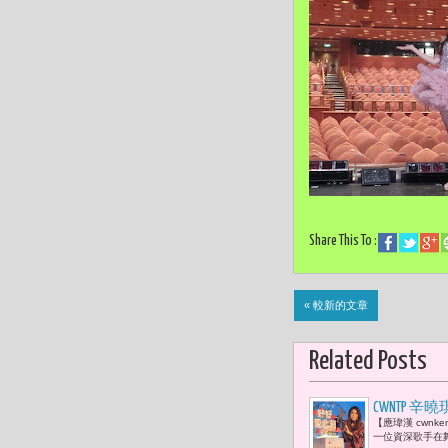
Share This To :
« 較新的文章
Related Posts
CWNTP
【應瑋漢 cwn
了。」
一位資深歌手在舞