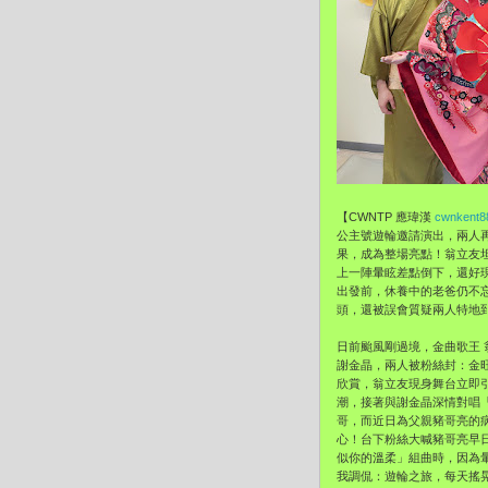
【CWNTP 應瑋漢
cwnkent8
公主號遊輪邀請演出，兩人再
果，成為整場亮點！翁立友
上一陣暈眩差點倒下，還好
出發前，休養中的老爸仍不
頭，還被誤會質疑兩人特地
日前颱風剛過境，金曲歌王
謝金晶，兩人被粉絲封：金旺
欣賞，翁立友現身舞台立即
潮，接著與謝金晶深情對唱
哥，而近日為父親豬哥亮的
心！台下粉絲大喊豬哥亮早
似你的溫柔」組曲時，因為
我調侃：遊輪之旅，每天搖