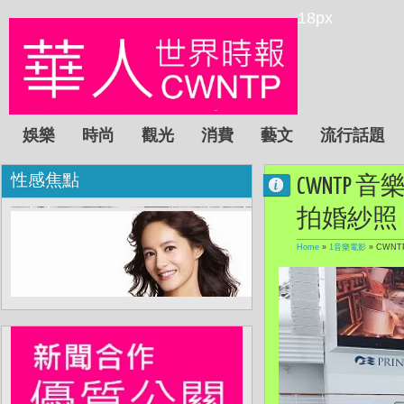
18px
娛樂
時尚
觀光
消費
藝文
流行話題
性感焦點
CWNTP
拍婚紗照
Home
»
1音樂電影
»
CWN