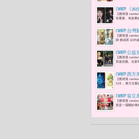
CWNTP 
【應瑋漢 cwnk
理解世界；
有重量、有故事
CWNTP 
【應瑋漢 cwn
兒媳于長君
師 賴成英 以9
CWNTP 公
【應瑋漢 cwn
誰，只要不
寫進音樂。全新單曲
CWNTP 
【應瑋漢 cwnken
島策略
318 」東方文藝
CWNTP
【應瑋漢 cwn
康，就是最
更是一場關於傳