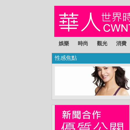
娛樂
時尚
觀光
消費
性感焦點