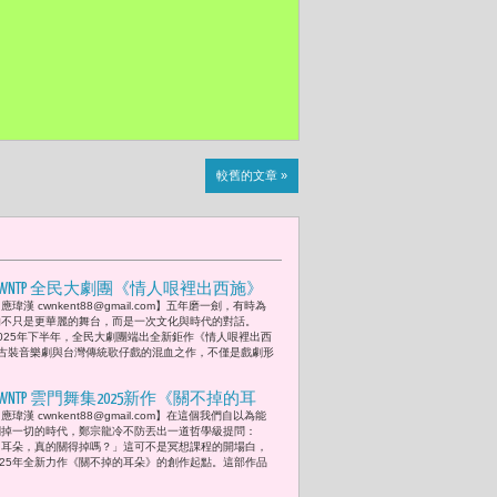
較舊的文章 »
CWNTP 全民大劇團《情人哏裡出西施》
應瑋漢 cwnkent88@gmail.com】五年磨一劍，有時為
孫翠鳳與陳昭婷母女檔首度同台搖身一
的不只是更華麗的舞台，而是一次文化與時代的對話。
變l「絕命情侶檔」
2025年下半年，全民大劇團端出全新鉅作《情人哏裡出西
古裝音樂劇與台灣傳統歌仔戲的混血之作，不僅是戲劇形
CWNTP 雲門舞集2025新作《關不掉的耳
應瑋漢 cwnkent88@gmail.com】在這個我們自以為能
朵》 首演 鄭宗龍打開耳朵的劇場：
關掉一切的時代，鄭宗龍冷不防丟出一道哲學級提問：
「聲音是一種無法停止的感官經驗，它
「耳朵，真的關得掉嗎？」這可不是冥想課程的開場白，
025年全新力作《關不掉的耳朵》的創作起點。這部作品
持續滲入、引發感受，甚至改變身體的
節奏與姿態。」國家兩廳院藝術總監劉