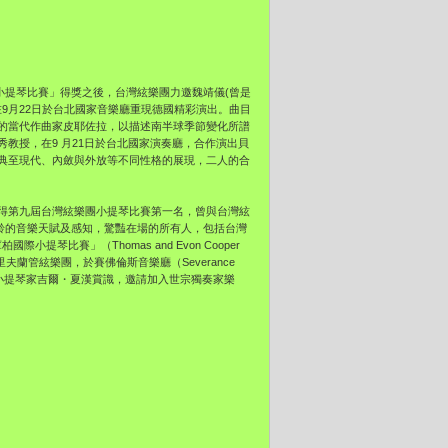
小提琴比賽」得獎之後，台灣絃樂團力邀魏靖儀(曾是
9月22日於台北國家音樂廳重現德國精彩演出。曲目
的當代作曲家皮耶佐拉，以描述南半球季節變化所譜
教授，在9 月21日於台北國家演奏廳，合作演出貝
典至現代、內斂與外放等不同性格的展現，二人的合
得第九屆台灣絃樂團小提琴比賽第一名，曾與台灣絃
齡的音樂天賦及感知，驚豔在場的所有人，包括台灣
琴比賽」（Thomas and Evon Cooper
久的克里夫蘭管絃樂團，於賽佛倫斯音樂廳（Severance
名小提琴家吉爾・夏漢賞識，邀請加入世宗獨奏家樂