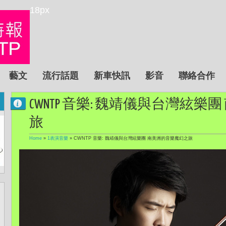
18px
藝文
流行話題
新車快訊
影音
聯絡合作
CWNTP 音樂: 魏靖儀與台灣絃
旅
Home
»
1表演音樂
»
CWNTP 音樂: 魏靖儀與台灣絃樂團 南美洲的音樂魔幻之旅