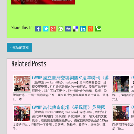
Share This To :
« 較新的文章
Related Posts
CWNTP 國立臺灣交響樂團80週年特刊《蓄
【應瑋漢 cwnkent88@gmail.com】如果時間會發聲，那
【
銳80》發表 以書寫積蓄力量 替島嶼留下
麼交響樂團，往往是它最耐久的一種形式。旋律不急著解
聲音的年輪 李遠 : 「這八十年，既是音
釋歷史，卻在不知不覺中，把一個社會的情緒、恐懼、盼
望與秩序，一層一層地留存下來。國立臺灣交響樂團迎來八十週年，選擇
施》，這齣結合
樂史，也是臺灣歷史的縮影。」
以一本...
式上...
CWNTP 當代傳奇劇場《暴風雨》吳興國
【應瑋漢 cwnkent88@gmail.com】等待20年，終於迎來
【
親率新一代演員再度演出 王應傑及夫人
當代傳奇劇場的《暴風雨》再度回歸，像一場久違的文化
胡寶莉廣邀好友梁吳蓓琳、粱鴻輝、吳
風暴，在疫情退潮後席捲舞台。國家戲劇院的勤誠2025藝
文盛典演出，演員們一字排開，吳興國、朱柏澄、黃若琳、許立縈、陳
而是雲門舞集2
立民、羅敏儀共襄盛舉 熱情支持「這部
子...
從「聽...
戲曲是一部值得反覆觀看、細細品味的