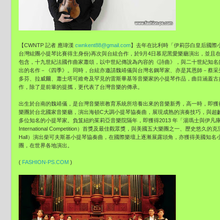
【CWNTP 記者 應瑋漢
cwnkent88@gmail.com
】去年在比利時「伊莉莎白皇后國際
台灣絃團小提琴比賽得主身份)再次與台絃合作，於9月4日慕尼黑愛樂廳演出，並且在
包含，十九世紀法國作曲家蕭頌，以中世紀傳說為內容的《詩曲》，與二十世紀知名
出的名作－《四季》。同時，台絃亦邀請魏靖儀與台灣名鋼琴家、亦是其恩師－蔡采秀
多芬、拉威爾、蕭士塔可維奇及罕見的雷斯畢基等音樂家的小提琴作品，曲目涵蓋古
作，除了是前輩的提攜，更代表了台灣音樂的傳承。
出生於台南的魏靖儀，是台灣音樂班教育系統所培養出來的音樂新秀，高一時，即獲
樂團於台北國家音樂廳，演出海頓C大調小提琴協奏曲，展現成熟的演奏技巧，與超
多位知名的小提琴家。負笈紐約茱莉亞音樂院隔年，即獲得2013 年「湯瑪士與伊凡庫柏國際小提
International Competition）首獎及最佳觀眾獎，與美國五大樂團之一、歷史悠
Hall）演出柴可夫斯基小提琴協奏曲，在國際樂壇上逐漸展露頭角，亦獲得美國知
團，在世界各地演出。
(
FASHION-PS.COM
)