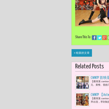
Share This To :
« 較新的文章
Related Posts
CWNTP
【應瑋漢 cwn
鐘獎個人
元、黃惟、曾皓
CWNTP 
【應瑋漢 cwn
好，人先學
早出現，早到制
度允許什麼