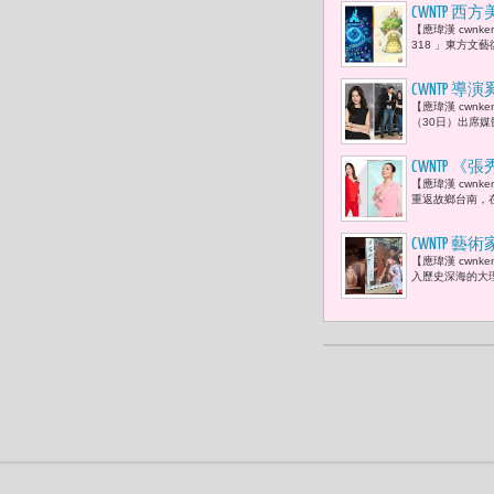
CWNTP 
【應瑋漢 cwnken
島策略
318 」東方文藝
CWNTP
【應瑋漢 cwnk
驚悚劇
（30日）出席
CWNTP
【應瑋漢 cwn
重返故鄉台南，在
CWNTP
【應瑋漢 cwn
受感動「出
入歷史深海的大理