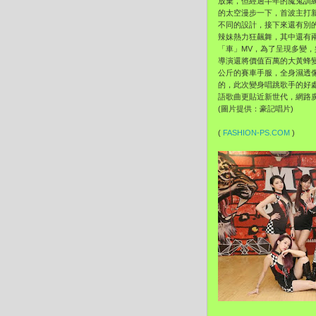
放棄，但經過半年的魔鬼訓
的太空漫步一下，首波主打
不同的設計，接下來還有別
辣妹熱力狂飆舞，其中還有
「車」MV，為了呈現多變
導演還將價值百萬的大黃蜂變
公斤的賽車手服，全身濕透
的，此次變身唱跳歌手的好
語歌曲更貼近新世代，網路廣告
(圖片提供：豪記唱片)
(
FASHION-PS.COM
)