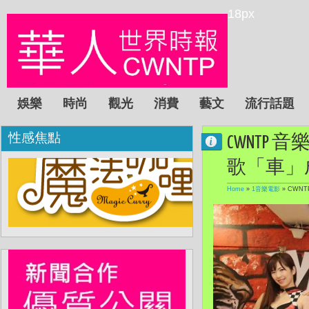
18px
娛樂
時尚
觀光
消費
藝文
流行話題
性感焦點
CWNTP
歌「車」
Home
»
1音樂電影
»
CWN