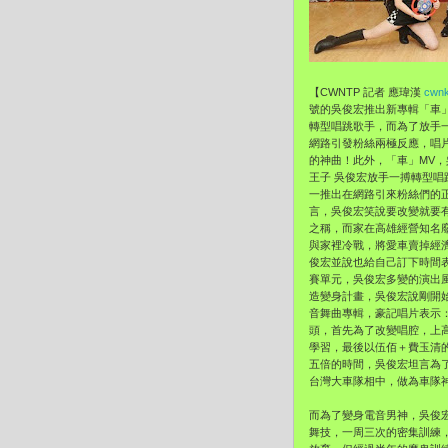
【CWNTP 記者 應瑋漢
cwnk
號的吳俊宏推出新專輯「車
轉型唱跳歌手，而為了放手
網路引發粉絲兩極反應，唱
的神曲！此外，「車」MV，
王子 吳俊宏放手一搏轉型
一推出在網路引來粉絲們的
言，吳俊宏笑說要改變就要
之稱，而家在高雄經營知名
與家裡冷戰，將愛車賣掉經
俊宏並說也給自己訂下時間
賽單元，吳俊宏多變的演出
造變身計畫，吳俊宏說剛開
音舞曲專輯，豪記唱片表示
頭，首先為了改變唱腔，上
學習，最後以伍佰＋費玉清
五倍的時間，吳俊宏坦言為
台灣大車隊相中，做為車隊
而為了變身電音男神，吳俊宏
舞技，一周三次的密集訓練