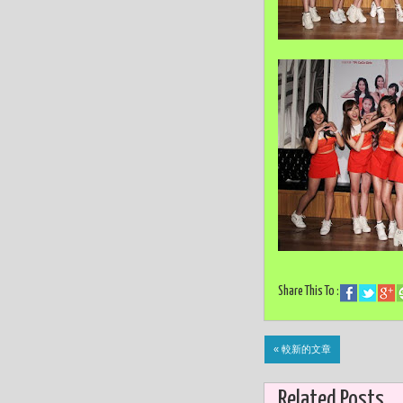
Share This To :
« 較新的文章
Related Posts