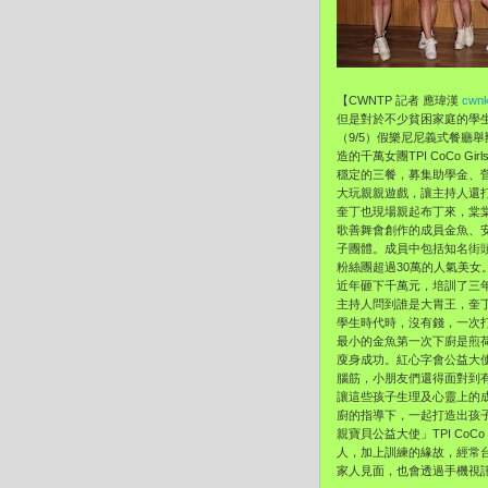
【CWNTP 記者 應瑋漢
cwnk
但是對於不少貧困家庭的學
（9/5）假樂尼尼義式餐廳
造的千萬女團TPI CoCo
穩定的三餐，募集助學金、營養
大玩親親遊戲，讓主持人還
奎丁也現場親起布丁來，棠棠也
歌善舞會創作的成員金魚、
子團體。成員中包括知名街
粉絲團超過30萬的人氣美女。
近年砸下千萬元，培訓了三年
主持人問到誰是大胃王，奎
學生時代時，沒有錢，一次
最小的金魚第一次下廚是煎
廋身成功。紅心字會公益大使T
腦筋，小朋友們還得面對到
讓這些孩子生理及心靈上的成長
廚的指導下，一起打造出孩子們
親寶貝公益大使」TPI Co
人，加上訓練的緣故，經常
家人見面，也會透過手機視