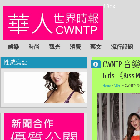
18px
娛樂
時尚
觀光
消費
藝文
流行話題
性感焦點
CWNTP 
Girls《K
Home
»
A其他
»
CWNTP 音