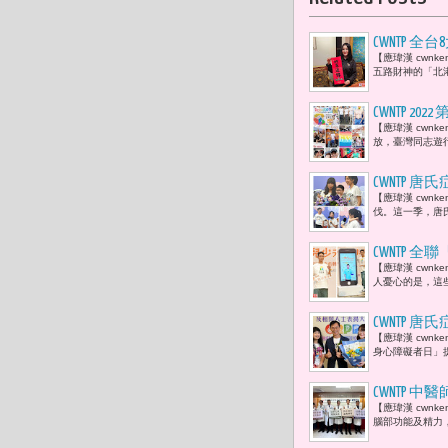
CWNTP
【應瑋漢 cwnk
在這個浮華
五路財神的「北
CWNTP 20
【應瑋漢 cwn
家知名企業
放，臺灣同志遊
CWNTP
【應瑋漢 cwn
伴、一種理
伐。這一季，唐
CWNTP
【應瑋漢 cwnk
翻轉第一步
人憂心的是，這些
CWNTP
【應瑋漢 cwn
療孩子築起
身心障礙者日」
CWNTP
【應瑋漢 cwn
持身體新陳
腦部功能及精力，