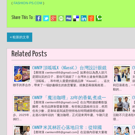
(
FASHION-PS.COM
)
Share This To :
« 較新的文章
Related Posts
CWNTP 頂呱呱X《KlassiC.》台灣設計眼鏡
【應瑋漢 cwnkent88@gmail.com】如果你以為愚人節只
【
潮牌，愚人節首發，真的「莓」開玩
是開玩笑的日子，那你可就錯了！台灣本土速食炸雞品牌
笑！狂推藍莓雪泥及聯名潮趣周邊！
「頂呱呱」，和年輕人最愛的眼鏡品牌「KlassiC.」，這次
聯手跨界合作，帶來了一場妙趣橫生的創意饗宴。就像是兩個風格迥...
利亞港夜色，一
動的...
CWNTP 「魔法咖哩」22年的香氣 煮成一
【應瑋漢 cwnkent88@gmail.com】在台灣的連鎖餐飲版
【
種台灣韌性「加飯、加醬不加價」全台
圖裡，有些品牌靠聲量突圍，有些靠話題維持注目，然而
灣餐廳最溫暖的問候
也有少數，是靠味道與誠意悄悄地在時間縫隙裡站穩腳
步。2025年，走過22個年頭的「魔法咖哩」正式迎來周年慶。乍聽只是
活動不只是表彰
例行...
環...
CWNTP 米其林匠心落地日常：從韓國
【應瑋漢 cwnkent88@gmail.com】在這個內容被大量複
【
《黑白大廚》金度潤到台灣阿舍乾麵