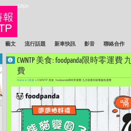
18px
藝文
流行話題
新車快訊
影音
聯絡合作
CWNTP 美食: foodpanda限時
費
Home
»
1美食
»
CWNTP 美食: foodpanda限時零運費 九月精選60家餐廳免運費