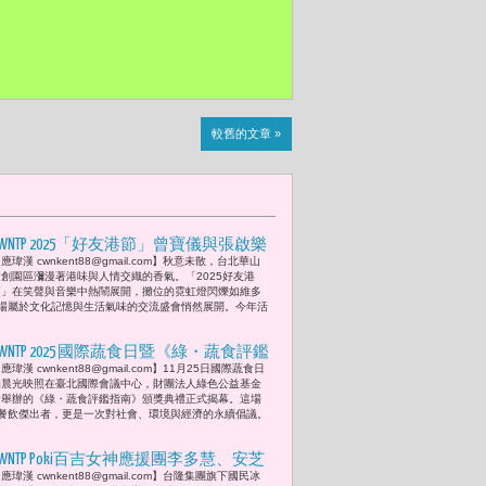
較舊的文章 »
CWNTP 2025「好友港節」曾寶儀與張啟樂
應瑋漢 cwnkent88@gmail.com】秋意未散，台北華山
以雞蛋仔、叉燒、奶茶美食溫度喚醒城
文創園區瀰漫著港味與人情交織的香氣。「2025好友港
市間的友誼
節」在笑聲與音樂中熱鬧展開，攤位的霓虹燈閃爍如維多
場屬於文化記憶與生活氣味的交流盛會悄然展開。今年活
CWNTP 2025 國際蔬食日暨《綠・蔬食評鑑
應瑋漢 cwnkent88@gmail.com】11月25日國際蔬食日
指南》頒獎典禮 彭啟明、戴慶華與陳鴻
的晨光映照在臺北國際會議中心，財團法人綠色公益基金
呼籲「改變從餐桌開始，蔬食行動點亮
會舉辦的《綠・蔬食評鑑指南》頒獎典禮正式揭幕。這場
餐飲傑出者，更是一次對社會、環境與經濟的永續倡議。
ESG永續未來。」
CWNTP Poki百吉女神應援團李多慧、安芝
應瑋漢 cwnkent88@gmail.com】台隆集團旗下國民冰
儇冰力全開 「夏天只要冰一支，球場比