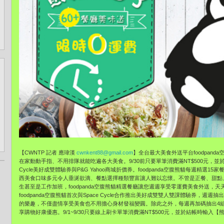
【CWNTP 記者 應瑋漢
cwnkent88@gmail.com
】全台最大美食外送平台foodpan
在家動動手指、不用排隊就能吃遍各大美食。9/30前只要單筆消費滿NT$500元，並
Cycle美好成雙體驗券與P&G Yahoo商城折價券。foodpanda空腹熊貓每週精
西美食口味多元令人垂涎欲滴、餐點選擇種類豐富讓人難以忘懷。不管是正餐、甜點
生甚至是工作加班，foodpanda空腹熊貓精選餐廳讓您週週享受零運費美食外送，
foodpanda空腹熊貓首次與Space Cycle合作推出美好成雙雙人雙課體驗券，
的樂趣，不僅盡情享受美食也不用擔心身材發福變圓。除此之外，每週再加碼抽出4組P&G
享購物好康優惠。9/1~9/30只要線上刷卡單筆消費滿NT$500元，並於結帳時輸