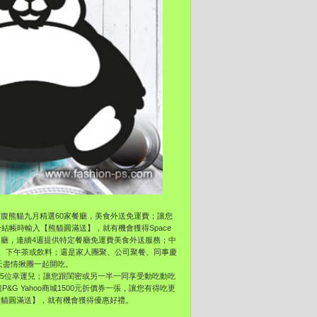
da空腹熊貓九月精選60家餐廳，美食外送免運費；讓您
於結帳時輸入【熊貓圓滿送】，就有機會獲得Space
選15家餐廳，連續4週提供特定餐廳免運費美食外送服務；中
、下午茶或飲料；還是家人團聚、公司聚餐、同事慶
天天盡情揪團一起開吃。
週週抽出5位幸運兒；讓您跟閨密或另一半一同享受動吃動吃
 Yahoo商城1500元折價券一張，讓您有得吃更
入【熊貓圓滿送】，就有機會獲得優惠好禮。