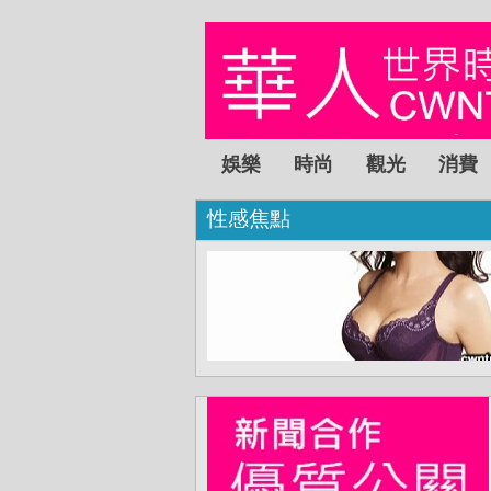
娛樂
時尚
觀光
消費
性感焦點