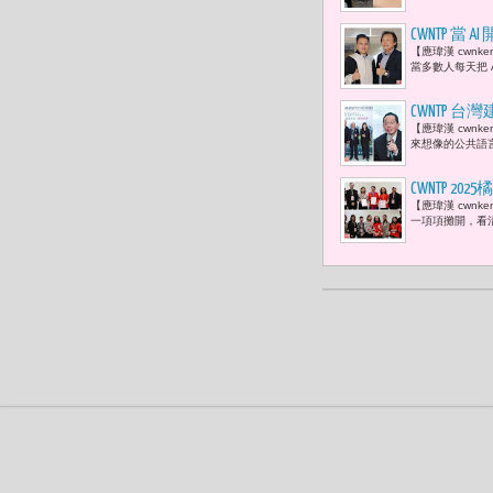
CWNTP 
【應瑋漢 cwn
示，「 A
當多數人每天把 
方。」
CWNTP
【應瑋漢 cwn
濟的關鍵轉
來想像的公共語
CWNTP 2025
【應瑋漢 cwn
Alexan
一項項攤開，看