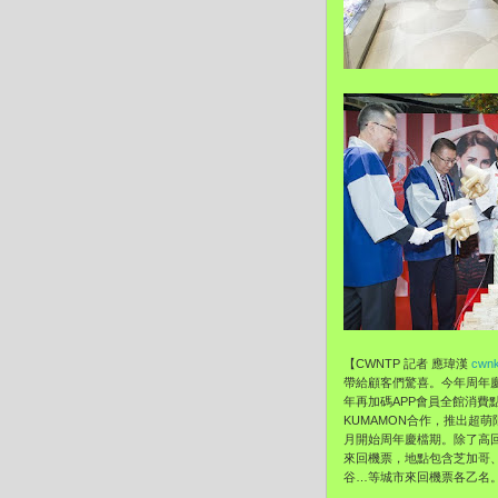
【CWNTP 記者 應瑋漢
cwnk
帶給顧客們驚喜。今年周年
年再加碼APP會員全館消費
KUMAMON合作，推出超
月開始周年慶檔期。除了高回
來回機票，地點包含芝加哥
谷…等城市來回機票各乙名