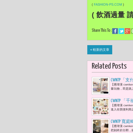
(
FASHION-PS.COM
)
( 飲酒過量 
Share This To :
« 較新的文章
Related Posts
CWNTP「
【應瑋漢 cwnk
卡 The Mo
量玩物，而是跳上
CWNTP
【應瑋漢 cwn
診所一線牽」
進入你買便利商
CWNTP 寬
【應瑋漢 cwnk
把劍終於出鞘，插旗歐