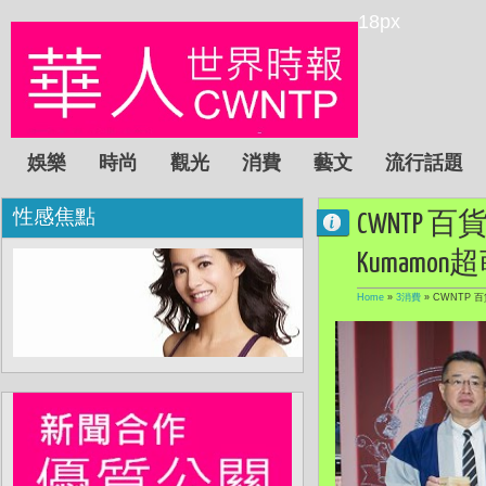
18px
娛樂
時尚
觀光
消費
藝文
流行話題
性感焦點
CWNTP
Kumamo
Home
»
3消費
»
CWNTP 