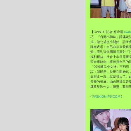
【CWNTP 記者 應瑋漢
cwnk
巧，「台灣小萌妹」譚珮妮訪
捐，做公益從小開始。記者
陳爽表示：自己非常喜愛孩
體，看到這個團體長期對「
福利權益；社會上非常需要
望未來能夠，將發揮自己的
「00後國民小女神」王巧
說：我願意，從現在開始起
集很多一塊，就是很大了。
音樂的發展。由台灣漂兒音
牌童星製作人」陳爽，其影
(
FASHION-PS.COM
)