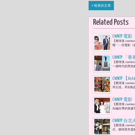
« 較新的文章
Related Posts
CWNTP
【應瑋漢 cwn
命裡失去的
懼⋯⋯但電影《
CWNTP
【應瑋漢 cwn
生的武器；
一個時代的黑色
CWNTP 
【應瑋漢 cwn
好，人先學
早出現，早到制
度允許什麼
CWNTP 
【應瑋漢 cwn
自編自導的賀歲電
CWNTP
【應瑋漢 cwn
風點亮車站
式，變得異常柔
了起來。」