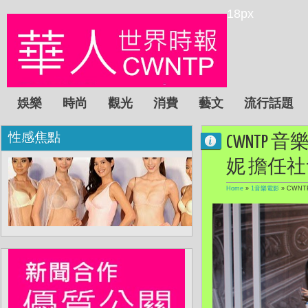
18px
娛樂
時尚
觀光
消費
藝文
流行話題
性感焦點
CWNTP
妮 擔任
Home
»
1音樂電影
»
CWN