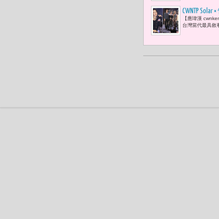
CWNTP 
【應瑋漢 cwnk
啦！」
台灣當代最具敘