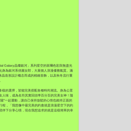
ystal Galaxy晶燦銀河」系列星空的斑斕色彩與無盡光
別化身為銀河系俏麗女郎，大展個人浪漫優雅氣質。滿
掛的冰晶造形設計概念而成的精緻首飾，以及秋冬流行重
。
及多樣的選擇，皆能完美搭配各種時尚潮流。身為公眾
女人味，成為名符其實回頭率百分百的完美女神！隨
陽"一起運動，讓自己保持放鬆的心情也維持正面的
行程，「我想像中最完美的約會就是浪漫星空下的約
陪伴下分享心情，現在我想追求的就是這樣簡單的幸