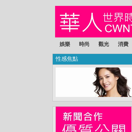
娛樂
時尚
觀光
消費
性感焦點