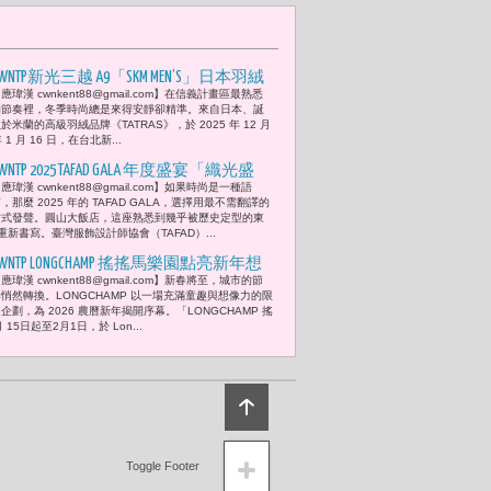
CWNTP新光三越 A9「SKM MEN’S」日本羽絨
應瑋漢 cwnkent88@gmail.com】在信義計畫區最熟悉
品牌《TATRAS》首次登台快閃店開幕！
的節奏裡，冬季時尚總是來得安靜卻精準。來自日本、誕
男星林家佑熱情現身 留下重量最輕、記
於米蘭的高級羽絨品牌《TATRAS》，於 2025 年 12 月
年 1 月 16 日，在台北新...
憶最長的一件時尚選擇
WNTP 2025 TAFAD GALA 年度盛宴「織光盛
應瑋漢 cwnkent88@gmail.com】如果時尚是一種語
宴」-- 1. 時尚CEO溫筱鴻：「站在鎂光燈
，那麼 2025 年的 TAFAD GALA，選擇用最不需翻譯的
背後，可以決定光落在哪裡的人。」
方式發聲。圓山大飯店，這座熟悉到幾乎被歷史定型的東
新書寫。臺灣服飾設計師協會（TAFAD）...
CWNTP LONGCHAMP 搖搖馬樂園點亮新年想
應瑋漢 cwnkent88@gmail.com】新春將至，城市的節
像 奔馬入春 宋芸樺與禾浩辰與您童心
悄然轉換。LONGCHAMP 以一場充滿童趣與想像力的限
回歸
企劃，為 2026 農曆新年揭開序幕。「LONGCHAMP 搖
15日起至2月1日，於 Lon...
Toggle Footer