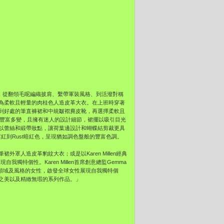
，從翻領毛呢編織披肩、繫帶軍裝風格、到活潑對稱
為柔軟且輕量的肉桂色人造皮革大衣。在上班時穿著
到好處的筆直褲裙和中統皺褶麂皮靴，再選擇柔軟且
式豐富多變，且擁有迷人的設計細節，裙擺以吸引目光
以蕾絲和緞帶妝點，讓荷葉邊設計和蝴蝶結剪裁更具
er薑紅到Rust暗紅色，呈現猶如調色盤般的豐富色調。
人造皮革豹紋大衣；或是以Karen Millen經典
我獨特個性。Karen Millen首席創意總監Gemma
由三位不同領域及風格的女性，啟發全球女性展現自我獨特個
之美以及精緻無瑕的系列作品。」