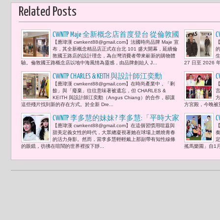
Related Posts
CWNTP Maje 全新概念店首度登台 從倫敦國
【應瑋漢 cwnkent88@gmail.com】法國時尚品牌 Maje 宣
【
王路走進台北101-B1
布，其全新概念精品店正式在台北 101 盛大開幕，延續倫
敦國王路店的設計理念，為台灣消費者帶來嶄新的購物體
生
驗。倫敦國王路概念店以地中海風情為靈感，由品牌創始人 J...
27 日至 2026 
CWNTP CHARLES & KEITH 與設計師江奕勳
C
【應瑋漢 cwnkent88@gmail.com】在時尚產業中，「剩
【
（Angus Chiang）合作《CYCLE in COLOR 色料
餘」與「廢棄」往往意味著被遺忘，但 CHARLES &
言
回聲 音樂人9m88感受當餘料成為藝術的
KEITH 與設計師江奕勳（Angus Chiang）的合作，卻讓
這些殘片找到新的存在方式。於全新 Dre...
方宮殿，今晚被重
迴響
CWNTP 李多慧的妹妹 ? 李多慧:「平時大家
【應瑋漢 cwnkent88@gmail.com】在這個習慣用喧囂與
【
習慣看到我很有活力的樣子，但當我戴
甜美定義女性的時代，大眾總凝視著她在球場上燃燒青春
奏
上OWNDAYS NICHE+ 系列，那種專注、冷靜
的活力身影。然而，當李多慧輕輕戴上那副帶有知性線條
定
的眼鏡，彷彿在喧鬧的世界裡按下靜...
搖馬樂園」自1月 
的帥氣感就會自然流露出來。」