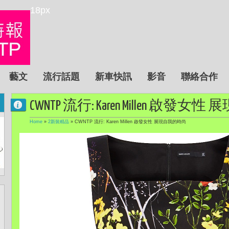
18px
藝文
流行話題
新車快訊
影音
聯絡合作
CWNTP 流行: Karen Millen 啟發
Home
»
2新裝精品
»
CWNTP 流行: Karen Millen 啟發女性 展現自我的時尚