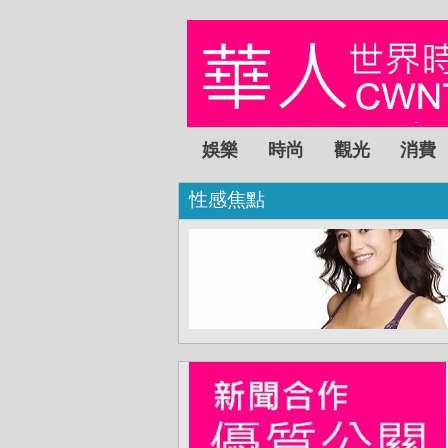
娛樂
時尚
觀光
消費
性感焦點