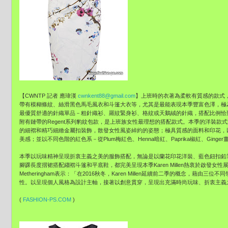
【CWNTP 記者 應瑋漢
cwnkent88@gmail.com
】上班時的衣著為柔軟有質感的款式
帶有模糊條紋、絲滑黑色馬毛風衣和斗篷大衣等，尤其是最能表現本季豐富色澤，極
最優質舒適的針織單品－粗針織衫、羅紋緊身衫、格紋或天鵝絨的針織，搭配比例恰
附有鏈帶的Regent系列豹紋包款，是上班族女性最理想的搭配款式。本季的洋裝款
的細褶和精巧細緻金屬扣裝飾，散發女性風姿綽約的姿態；極具質感的面料和印花，
美感；並以不同色階的紅色系－從Plum梅紅色、Henna暗紅、Paprika椒紅、Ging
本季以玩味精神呈現折衷主義之美的服飾搭配，無論是以蘭花印花洋裝、藍色鈕扣鉛筆裙外罩
腳踝長度摺裙搭配縐褶斗篷和平底鞋，都完美呈現本季Karen Millen熱衷於啟發女性展現自
Metheringham表示：「在2016秋冬，Karen Millen延續前二季的概念，藉
性。以呈現個人風格為設計主軸，接著以創意貫穿，呈現出充滿時尚玩味、折衷主義
(
FASHION-PS.COM
)