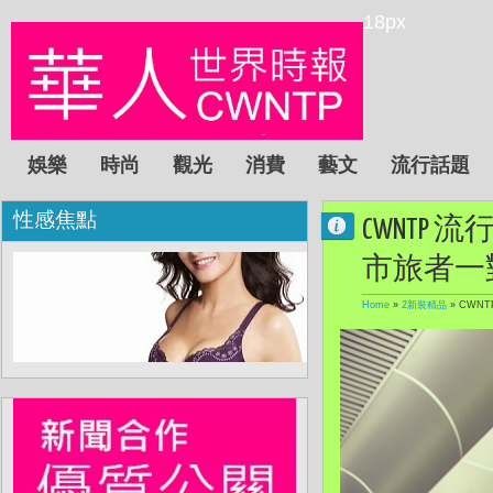
18px
娛樂
時尚
觀光
消費
藝文
流行話題
性感焦點
CWNTP 流行
市旅者一
Home
»
2新裝精品
»
CWNT