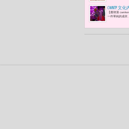
CWNTP 
【應瑋漢 cwn
表 王時思
一件單純的成衣，
此被重新定