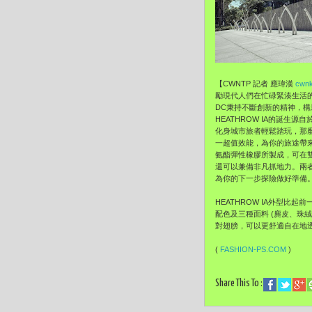
【CWNTP 記者 應瑋漢
cwnk
勵現代人們在忙碌緊湊生活
DC秉持不斷創新的精神，構思
HEATHROW IA的誕
化身城市旅者輕鬆踏玩，那麼
一超值效能，為你的旅途帶來更
氨酯彈性橡膠所製成，可在
還可以兼備非凡抓地力。兩
為你的下一步探險做好準備
HEATHROW IA外型
配色及三種面料 (麂皮、珠
對翅膀，可以更舒適自在地
(
FASHION-PS.COM
)
Share This To :