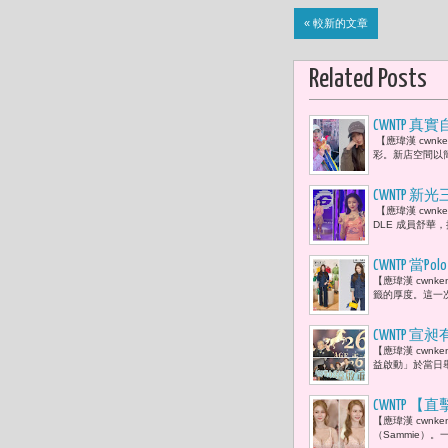
« 較新的文章
Related Posts
CWNTP 真
【應瑋漢 cwnk
周子瑜及志
彩。新店空間以簡
CWNTP 新
【應瑋漢 cwnk
家這麼支持
DLE 成員舒華，推
CWNTP 當P
【應瑋漢 cwn
籤的厚度。這一次，Po
CWNTP 
【應瑋漢 cwnke
永、李雅楹
益啟動」於當日舉
​CWNTP
【應瑋漢 cwnk
看呆！
（Sammie）