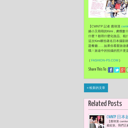
【CWNTP 記者 應瑋漢
cwnk
嬌小又萌萌的Kimi，虜獲
什麼？都用什麼化妝品、梳
這次Kimi夥拍著名日本攝
題餐廳……如果你看厭旅遊書
哦！旅途中的拍攝的照片更是
(
FASHION-PS.COM
)
Share This To :
« 較新的文章
Related Posts
CWNTP 日本超
.【應瑋漢 cw
BOYNEX
處綻放。我們正