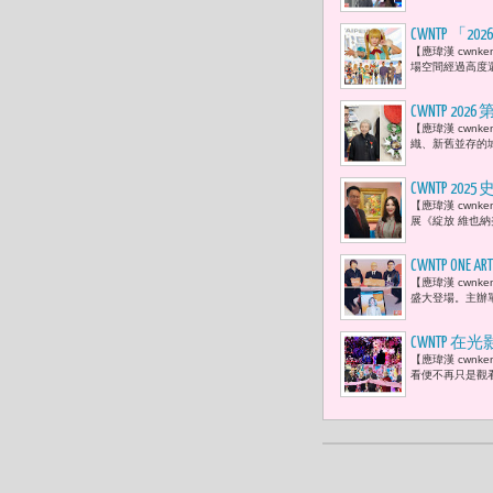
CWNTP 
【應瑋漢 cwnk
Enako
場空間經過高度還
CWNTP 2
【應瑋漢 cwn
（Légio
織、新舊並存的
CWNTP 
【應瑋漢 cwn
藝術與生活
展《綻放 維也
CWNTP O
【應瑋漢 cwnke
盛大登場。主辦單
CWNTP 
【應瑋漢 cwn
影》沉浸式
看便不再只是觀看