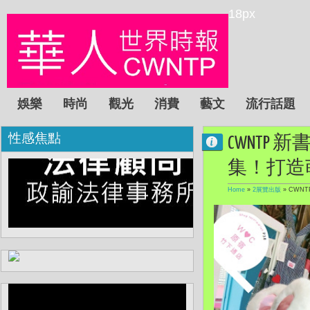
18px
娛樂
時尚
觀光
消費
藝文
流行話題
性感焦點
CWNTP
集！打造
Home
»
2展覽出版
»
CWN