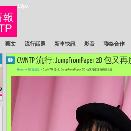
18px
藝文
流行話題
新車快訊
影音
聯絡合作
CWNTP 流行: JumpFromPaper 2
Home
»
2新裝精品
»
CWNTP 流行: JumpFromPaper 2D 包又再度席捲網路世界