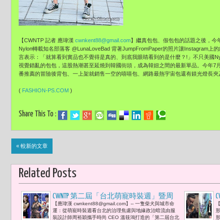
【CWNTP 記者 應瑋漢
cwnkent88@gmail.com
】繼真包包、假包包的話題之後，今年J
Nylon轉載知名部落客 @LunaLoveBad 背著JumpFromPaper的照片讓Inst
言表示：「就算看到實品也不覺得是真的、到底我眼睛看到的是什麼？!」不只美國Nylon
視覺錯亂的包包，這股熱潮甚至延燒到韓國街頭，成為韓妞之間的最新單品。今年7
番推薦的冒險後背包、一上架就銷售一空的嘻嘻包、網路最熱宇宙包還有鎂光燈長夾
(
FASHION-PS.COM
)
Share This To :
« 較新的文章
Related Posts
CWNTP 第二屆「台北萌寵時裝週」暨周
【應瑋漢 cwnkent88@gmail.com】-- 一隻柴犬與城市命
【
裕穎新JUST IN XX 2026 春夏系列服裝秀 薔
運：從萌寵時裝週看台北的治理焦慮與地緣政治暗流由服
薔、王思佳與王心恬現身 將毛孩友善與
裝設計師周裕穎攜手時尚 CEO 溫筱鴻打造的「第二屆台北