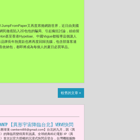
umpFromPaper又再度席捲網路世界，近日由美國
agram上的網民徹底陷入2D包包的騙局、引起瘋狂討論，紛紛留
甚至香港Hypebae、中國Vogue都報導這個讓人
月品牌長年熱賣款也將再度回歸洗腦，包含部落客連
及收納包，都即將成為每個人的夏日必買單品。
較舊的文章 »
CWNTP 【異形宇宙降臨台北】VERVE快閃
應瑋漢 cwnkent88@gmail.com】台北的九月，因《異
店華山登場 王陽明帥氣揭幕沉浸式科
形》的降臨而變得異常詭譎。全球經典科幻電影 IP《異
形》首次以官方授權的沉浸式快閃店登台，台灣機能服飾
幻場景「我一直是《異形》的影迷，這