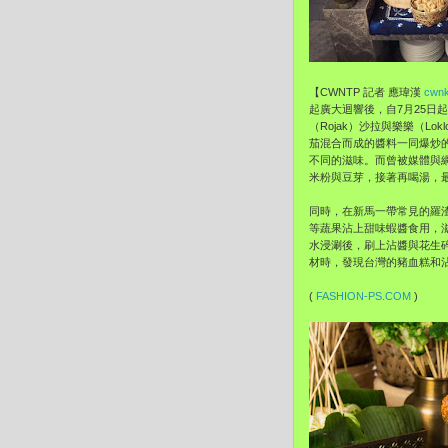
【CWNTP 記者 應瑋漢
cwnk
起廣大迴響後，自7月25日
（Rojak）沙拉與樂樂（
茄混合而成的醬料一同爆炒
不同的滋味。而曾被媒體與
米粉與豆芽，接著再喝湯，
同時，在新馬一帶常見的羅
等蔬果沾上甜味蝦醬食用，
水浸涮後，刷上沾醬與花生
材時，發現台灣的豬血糕和
(
FASHION-PS.COM
)