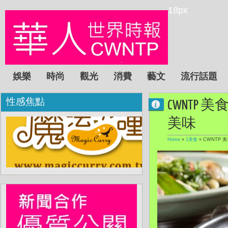
18px
娛樂
時尚
觀光
消費
藝文
流行話題
性感焦點
CWNTP
美味
Home
»
1美食
»
CWNTP 