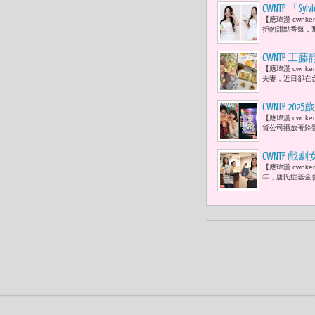
CWNTP 
【應瑋漢 cwn
拒的甜點香氣，那
CWNTP
【應瑋漢 cwn
夫妻，近日卻在
CWNTP 
【應瑋漢 cwn
幽默 肯德
貨公司播放著鈴
CWNTP
【應瑋漢 cwn
年，唐氏症基金