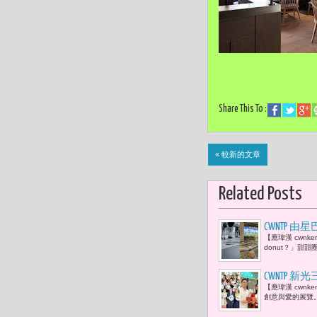
Share This To :
« 較新的文章
Related Posts
CWNTP 由星
【應瑋漢 cwnke
人潮看都市
donut？」甜
CWNTP 
【應瑋漢 cwn
東方美人茶 
創意與愛的展覽。