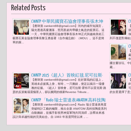
Related Posts
CWNTP 中華民國寶石協會理事長張木坤
C
【應瑋漢 cwnkent88@gmail.com】河內的城市知識宮，
【
推動 與越南美術工藝寶石黃金協會理事
陽光透過高窗灑落，照亮那桌尚帶礦土氣息的藍寶石。這
節
長黎玉勇正式簽署《合作備忘錄》
一天，中華民國寶石協會理事長張木坤正式與越南美術工
藝寶石黃金協會理事長黎玉勇簽署《合作備忘錄》（MOU）。這不是簡
列不僅是對傳統
（MOU）台越交流互動合作 「當寶石成
單的握...
為外交，當工藝成為文化的語言。」
【
國古董珍玩、中
藏...
CWNTP 2025《超人》首映紅毯 尼可拉斯·
【應瑋漢 cwnkent88@gmail.com】在好萊塢的紅毯上，
【
霍特以錶會友 積家Reverso雙面陀飛輪驚
英雄未必披風上身，有時，一只腕錶，便足以揭示一場優
豔眾人 翻轉中繼續走向未來
雅的征服。《超人》首映會，尼可拉斯·霍特不以雷克斯·路
瑟的反派氣場震懾眾人，卻以腕間的積家Reverso Tribute...
的女星選擇了意大利奢
CWNTP 「Rado 瑞士雷達表ANATOM 高科技陶
【應瑋漢 cwnkent88@gmail.com】Rado 瑞士雷達表再度
瓷系列腕錶」攜手賀軍翔驚艷登場「每
突破時計工藝的極限，推出全新 ANATOM 高科技陶瓷系列
一秒的堅持，見證不凡之路。」
自動腕錶，並攜手影視男神賀軍翔共同演繹，詮釋未來感
設計與卓越性能的完美結合。自 1983 年首度問世以來，...