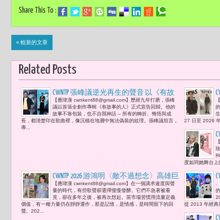
Share This To :
« 較新的文章
Related Posts
CWNTP 張峰議逆光再生的聲音 以《有故
【應瑋漢 cwnkent88@gmail.com】歷經九年打磨，張峰
【
事的人》走出九年淬鍊 寫下重生的坐標
議以首張全創作專輯《有故事的人》正式宣告回歸。他的
故事不靠包裝，也不自我神話 -- 所有的轉折、悔悟與成
生
長，都清楚印在歌曲裡，像沉積在地層中無法偽裝的紋理。張峰議坦言，
27 日至 2026 
專...
【
度如同她舞台上
CWNTP 2026 游鴻明〈敵不過想念〉高雄巨
【應瑋漢 cwnkent88@gmail.com】在一個講求速度與聲
.
蛋演唱會 當想念成為門票 唱給時間聽
量的時代，有些歌聲卻選擇慢慢發酵。它們不急著被看
的聲音 「有些歌，不會過時，只是會被
見，卻在多年之後，被再次想起。當市場習慣用流量定義
價值，有一種力量仍在靜靜運作，那是記憶，是情感，是時間留下的回
從 2013 年經
再次想起。」
聲。202...