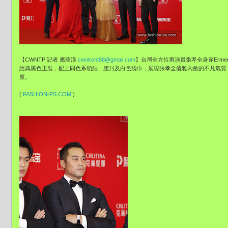
【CWNTP 記者 應瑋漢
cwnkent88@gmail.com
】台灣全方位男演員張孝全身穿Ermene
經典黑色正裝，配上同色系領結、腰封及白色袋巾，展現張孝全優雅內斂的不凡氣質，完美演繹
度。
(
FASHION-PS.COM
)