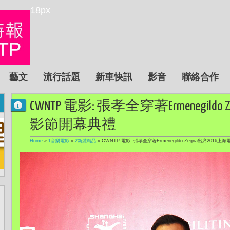
18px
藝文
流行話題
新車快訊
影音
聯絡合作
CWNTP 電影: 張孝全穿著Ermenegild
影節開幕典禮
Home
»
1音樂電影
»
2新裝精品
»
CWNTP 電影: 張孝全穿著Ermenegildo Zegna出席2016