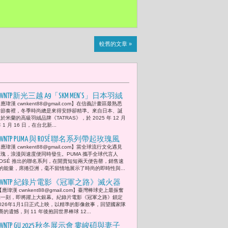
較舊的文章 »
CWNTP新光三越 A9「SKM MEN’S」日本羽絨
應瑋漢 cwnkent88@gmail.com】在信義計畫區最熟悉
品牌《TATRAS》首次登台快閃店開幕！
的節奏裡，冬季時尚總是來得安靜卻精準。來自日本、誕
男星林家佑熱情現身 留下重量最輕、記
於米蘭的高級羽絨品牌《TATRAS》，於 2025 年 12 月
年 1 月 16 日，在台北新...
憶最長的一件時尚選擇
CWNTP PUMA 與 ROSÉ 聯名系列帶起玫瑰風
應瑋漢 cwnkent88@gmail.com】當全球流行文化遇見
潮 從舞台綻放到街頭「這次的設計代表
玫瑰，浪漫與速度便同時發生。PUMA 攜手全球代言人
舞台上與舞台下的我，希望大家能透過
ROSÉ 推出的聯名系列，在開賣短短兩天便告罄，銷售速
的能量，席捲亞洲，毫不留情地展示了時尚的即時性與...
這個系列找到屬於自己風格的自信與浪
漫。」
CWNTP 紀錄片電影《冠軍之路》滅火器
【應瑋漢 cwnkent88@gmail.com】臺灣棒球史上最振奮
楊大正獻聲主題曲〈今天的我〉峮峮自
的一刻，即將躍上大銀幕。紀錄片電影《冠軍之路》鎖定
費觀賽見證冠軍時刻 曾豪駒、蔡其昌及
2026年1月1日正式上映，以精準的影像敘事，回望國家隊
典賽的遺憾，到 11 年後抱回世界棒球 12...
陳立白等貴賓正式宣告2026年1月1日正
式上映「人生有無限可能，要勇於挑
CWNTP GU 2025 秋冬展示會 婁峻碩與妻子