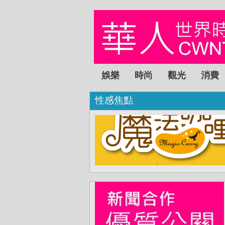
娛樂
時尚
觀光
消費
性感焦點