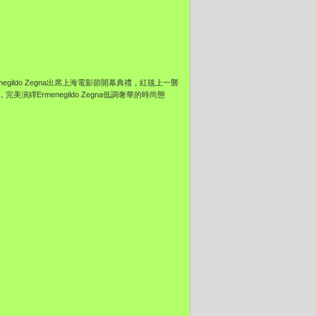
gildo Zegna出席上海電影節開幕典禮，紅毯上一襲
Ermenegildo Zegna低調奢華的時尚態