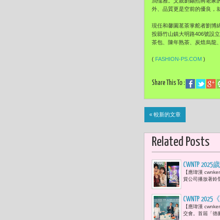
潤儒雅。父親劉錫熙將老家
外、品質更是空前的優良，
現任和馨園茗茶掌舵者劉博
投縣竹山鎮大明路406號
茶包、陳年熟茶、炭焙烏龍
(
FASHION-PS.COM
)
Share This To :
« 較新的文章
Related Posts
CWNTP 
【應瑋漢 cwn
幽默 肯德
貨公司播放著鈴
CWNTP
【應瑋漢 cwn
郭書宏誕生
交會。首屆「德