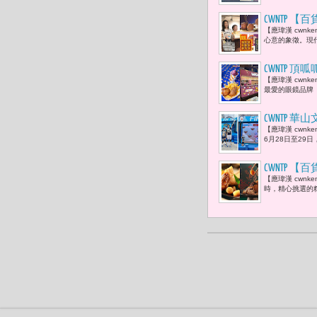
CWNTP 
【應瑋漢 cwn
盒、老爺集
心意的象徵。現
「亞洲月餅專區
成禮坊月餅
CWNTP 
【應瑋漢 cwn
泥及聯名潮
最愛的眼鏡品牌「
CWNTP 
【應瑋漢 cwn
炎夏中我們
6月28日至29
CWNTP 
【應瑋漢 cwn
應世界地球日
時，精心挑選的