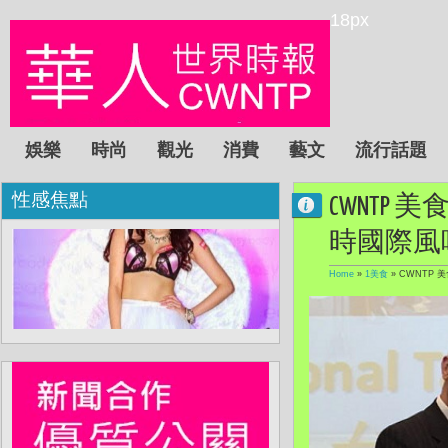
18px
娛樂
時尚
觀光
消費
藝文
流行話題
性感焦點
CWNTP
時國際風
Home
»
1美食
»
CWNTP 