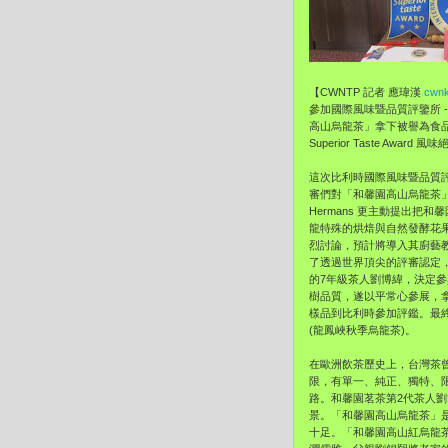
【CWNTP 記者 應瑋漢
cwnk
參加國際風味暨品質評鑒所 -
高山烏龍茶」拿下被譽為食品界的
Superior Taste Awar
這次比利時國際風味暨品質
審們對「和馨園高山烏龍茶」、
Hermans 更主動提出
龍特殊的烘焙與自然發酵花果香
烈討論，預計將導入其廚藝
了透過世界頂尖的評審認定
的7年級茶人劉博緯，決定參
樹品質，遂以平常心參展，
樣品到比利時參加評鑑。最終
(龍鳳峽秋季烏龍茶)。
在歐洲飲茶歷史上，台灣茶
限，有單一、純正、獨特、
路。和馨園茗茶第2代茶人
景。「和馨園高山烏龍茶」
十足。「和馨園高山紅烏龍