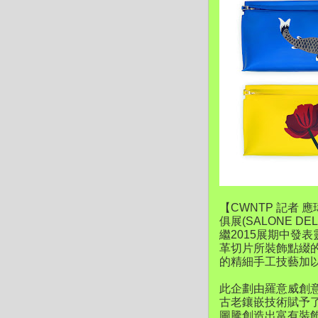
【CWNTP 記者 
俱展(SALONE 
繼2015展期中發
革切片所裝飾點綴
的精細手工技藝加
此企劃由羅意威創意總
古老鑲嵌技術賦予
圖騰創造出富有裝