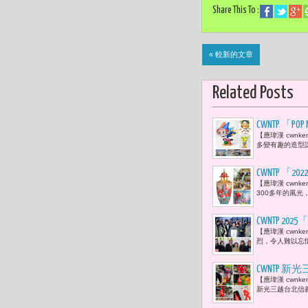
Share This To :
« 較新的文章
Related Posts
CWNTP 「
【應瑋漢 cwn
多變有趣的造型
CWNTP 「
【應瑋漢 cwn
300多年的風光
CWNTP 
【應瑋漢 cwnk
從平面圖畫
烈，令人難以忘
CWNTP 
【應瑋漢 cwnk
新光三越台北信