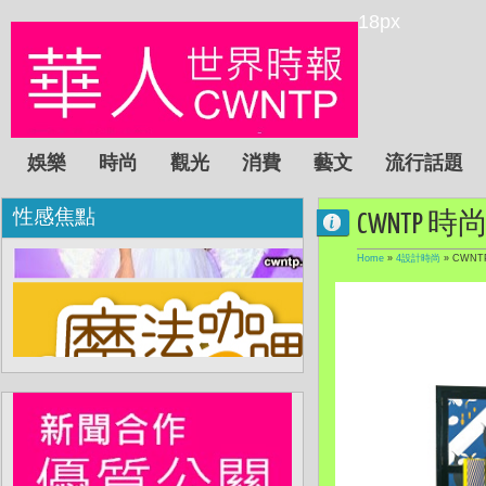
18px
娛樂
時尚
觀光
消費
藝文
流行話題
性感焦點
CWNTP 
Home
»
4設計時尚
»
CWNT