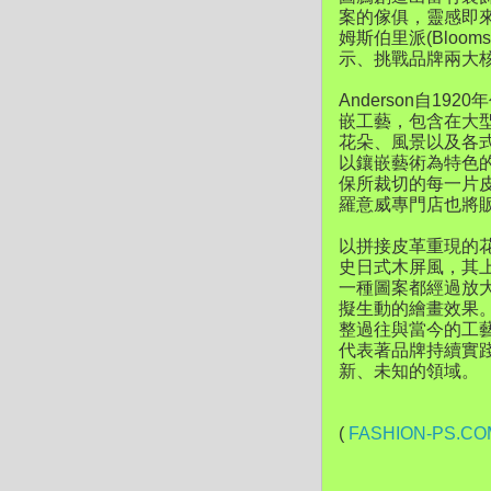
案的傢俱，靈感即來自
姆斯伯里派(Bloo
示、挑戰品牌兩大
Anderson自1
嵌工藝，包含在大型衣
花朵、風景以及各
以鑲嵌藝術為特色
保所裁切的每一片
羅意威專門店也將
以拼接皮革重現的花
史日式木屏風，其
一種圖案都經過放
擬生動的繪畫效果
整過往與當今的工藝
代表著品牌持續實
新、未知的領域。
(
FASHION-PS.CO