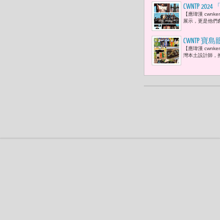
CWNTP
【應瑋漢 cwn
韋君、林右
展示，更是他們
CWNTP 
【應瑋漢 cwn
Taiwan 潮
灣本土設計師，推