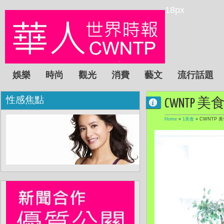
18px
娛樂
時尚
觀光
消費
藝文
流行話題
性感焦點
CWNTP 美
Home
»
1美食
»
CWNTP 美