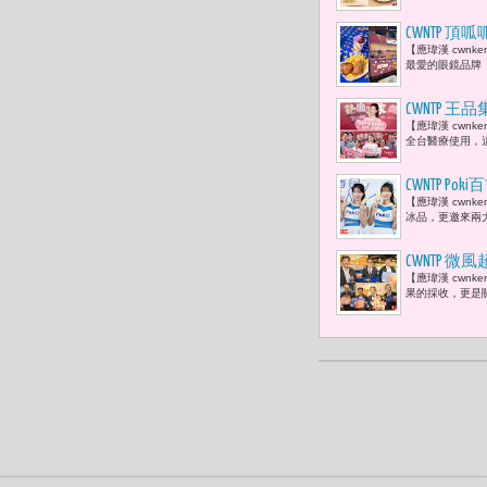
CWNTP 
【應瑋漢 cwn
泥及聯名潮
最愛的眼鏡品牌「
CWNTP
【應瑋漢 cwn
餐「愛心5
全台醫療使用，
CWNTP
【應瑋漢 cwnk
生。」
冰品，更邀來兩大
CWNTP
【應瑋漢 cwn
團，啟動頂
果的採收，更是