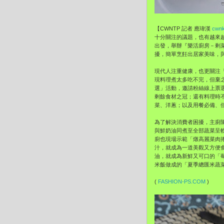
【CWNTP 記者 應瑋漢
cwnk
十分關注的議題，也有越來越
出發，舉辦『樂活廚房－剩
擾，簡單烹飪出居家美味，
現代人注重健康，也更關注
現料理煮太多吃不完，但棄之
選」活動，邀請粉絲線上票選
剩餘食材之冠；還有料理時
菜、洋蔥；以及用餐必備、
為了解決消費者困擾，主廚
與鮮奶油同煮至全部蔬菜呈
廚也現場示範「燉高麗菜肉
汁，就成為一道美觀又方便食
油，就成為新鮮又可口的「
米飯做成的「夏季總匯米蔬
(
FASHION-PS.COM
)