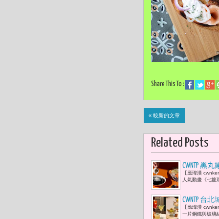
Share This To :
« 較新的文章
Related Posts
CWNTP 
【應瑋漢 cwn
亞人來襲
人氣動畫《七龍
CWNTP
【應瑋漢 cwn
一片鋼鐵與玻璃組