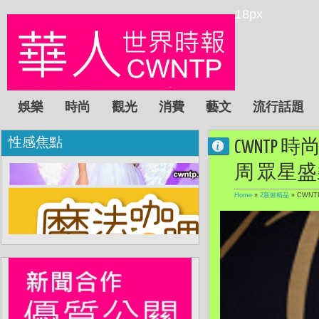
18px
娛樂
時尚
觀光
消費
藝文
流行話題
性感焦點
CWNTP 時尚:
周 眾星
Home
»
2新裝精品
»
CWNTP