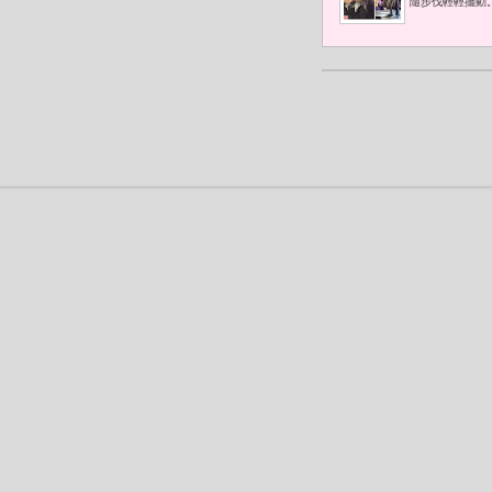
隨步伐輕輕擺動