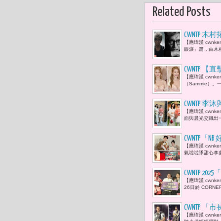
Related Posts
CWNTP 
【應瑋漢 cwn
眼淚」篇，由木
​CWNTP
【應瑋漢 cwnk
看呆！
（Sammie）
CWNTP 李
【應瑋漢 cwnk
面與晨光交織出一
CWNTP「
【應瑋漢 cwnk
氣啦啦隊甜心李多
CWNTP 
【應瑋漢 cwnk
之作〈擬花
26日於 CORNE
CWNTP
【應瑋漢 cwn