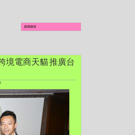
集】跨境電商天貓 推廣台
道