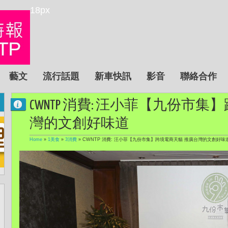
18px
藝文
流行話題
新車快訊
影音
聯絡合作
CWNTP 消費: 汪小菲【九份市
灣的文創好味道
Home
»
1美食
»
3消費
»
CWNTP 消費: 汪小菲【九份市集】跨境電商天貓 推廣台灣的文創好味