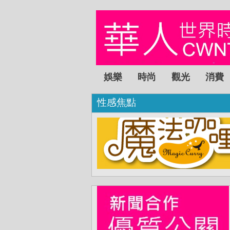
娛樂
時尚
觀光
消費
性感焦點