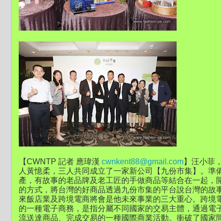
【CWNTP 記者 應瑋漢
cwnkent88@gmail.com
】汪小菲
人黃憶柔，三人共同成立了一家新公司【九份市集】。準
產，有故事的老品牌及老工匠的手做商品等結合在一起，
的方式，將台灣的好商品透過九份市集的平台說台灣的故
來飯店業及跨境電商將會是他未來事業的三大重心。跨境
的一種電子商務，是指分屬不同國家的交易主體，通過電
流送達商品、完成交易的一種國際商業活動。衝破了國家