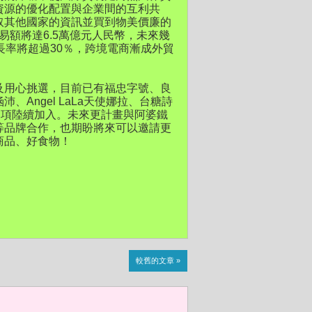
資源的優化配置與企業間的互利共
取其他國家的資訊並買到物美價廉的
易額將達6.5萬億元人民幣，未來幾
長率將超過30％，跨境電商漸成外貿
及用心挑選，目前已有福忠字號、良
Angel LaLa天使娜拉、台糖詩
品項陸續加入。未來更計畫與阿婆鐵
等品牌合作，也期盼將來可以邀請更
商品、好食物！
較舊的文章 »