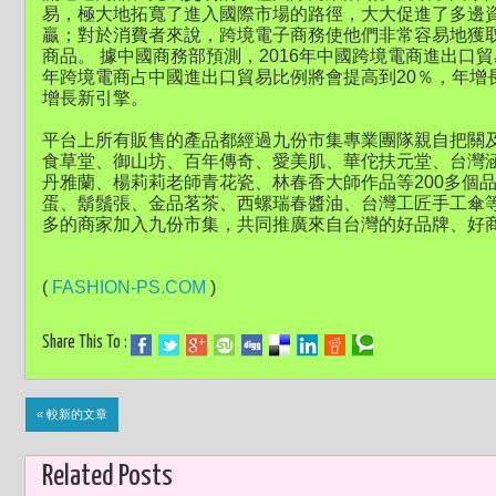
易，極大地拓寬了進入國際市場的路徑，大大促進了多邊
贏；對於消費者來說，跨境電子商務使他們非常容易地獲
商品。 據中國商務部預測，2016年中國跨境電商進出口貿
年跨境電商占中國進出口貿易比例將會提高到20％，年增
增長新引擎。
平台上所有販售的產品都經過九份市集專業團隊親自把關
食草堂、御山坊、百年傳奇、愛美肌、華佗扶元堂、台灣涵沛、
丹雅蘭、楊莉莉老師青花瓷、林春香大師作品等200多個
蛋、鬍鬚張、金品茗茶、西螺瑞春醬油、台灣工匠手工傘
多的商家加入九份市集，共同推廣來自台灣的好品牌、好
(
FASHION-PS.COM
)
Share This To :
« 較新的文章
Related Posts