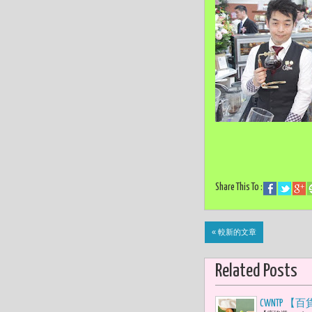
Share This To :
« 較新的文章
Related Posts
CWNTP