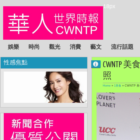
18px
娛樂
時尚
觀光
消費
藝文
流行話題
性感焦點
CWNTP 美食
照
Home
»
1美食
»
CWNTP 美