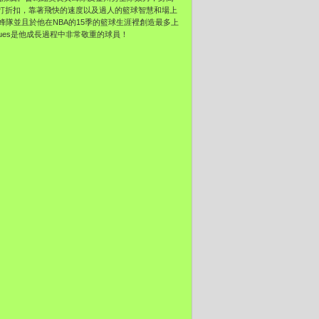
他的價值打折扣，靠著飛快的速度以及過人的籃球智慧和場上
隊並且於他在NBA的15季的籃球生涯裡創造最多上
Bogues是他成長過程中非常敬重的球員！