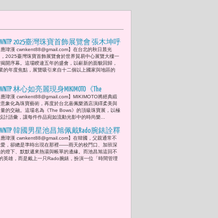
CWNTP 2025臺灣珠寶首飾展覽會 張木坤呼
應瑋漢 cwnkent88@gmail.com】在台北的秋日晨光
籲匯聚全球創意 點亮亞洲珠寶新章 發
中，2025臺灣珠寶首飾展覽會於世界貿易中心展覽大樓一
揚「文化美學 全球視野」佳達珠寶、
館揭開序幕。這場睽違五年的盛會，以嶄新的面貌回歸，
業的年度焦點，展覽吸引來自十二個以上國家與地區的
大祥珊瑚與一品一典藏藝術 現場展售反
應熱烈
WNTP 林心如亮麗現身MIKIMOTO《The
應瑋漢 cwnkent88@gmail.com】MIKIMOTO將經典緞
Bows》頂級珠寶展：珍珠與女性的詩意
帶意象化為珠寶藝術，再度於台北嘉佩樂酒店演繹柔美與
交峰 華美綻放
量的交融。這場名為《The Bows》的頂級珠寶展，以極
設計語彙，讓每件作品宛如流動光影中的時尚樂...
CWNTP 韓國男星池昌旭佩戴Rado腕錶詮釋
應瑋漢 cwnkent88@gmail.com】在韓國，父親通常不
韓父愛之形 父愛秒針 時間無聲 卻最深
說愛，卻總是準時出現在那裡——雨天的校門口、加班深
情
夜的燈下、默默遞來熱湯與帳單的邊緣。而池昌旭這回不
的英雄，而是戴上一只Rado腕錶，扮演一位「時間管理