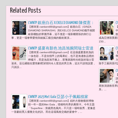
Related Posts
CWNTP 銀座白石 X EXELCO DIAMOND 陳傑憲：
【應瑋漢 cwnkent88@gmail.com】銀座白石（GINZA
【
全球唯一「日本真鑽皇冠租借服務」預
DIAMOND SHIRAISHI）與EXELCO DIAMOND攜手揭開
告登台 高雄夢時代揭幕璀璨新章
嶄新櫃點的華麗序幕，這不僅是一場新櫃開張的例行公
事，更是一場奢華愛情與細膩工藝交織的藝術展演...
成為亞洲珠寶產
150...
CWNTP 盛夏有顏色 池昌旭腕間瑞士雷達
C
【應瑋漢 cwnkent88@gmail.com】在這個盛夏最炙熱的
【
表Rado Anatom的時間告白
一抹色彩，不是你指甲上的莓果紅，也不是海邊飲品裡的
檸檬片，而是池昌旭手腕上，那隻跳脫時光框架的瑞士雷
力
達表。這位總能在愛情劇裡深情到令人窒息的男主角，這次不談情說愛，
致手工藝與當代
只談設...
【
再扮演拯救世界
系」...
CWNTP 2025 Met Gala 亞瑟小子佩戴積家
【應瑋漢 cwnkent88@gmail.com】紐約大都會藝術博物
Reverso 一抹璀璨走進黑色時尚殿堂
館一年一度的Met Gala，堪稱時尚界的奧斯卡。今年主題
「Superfine：剪裁黑色風尚」不只是一場時裝秀，更像是
一首獻給黑人優雅文化的詩。而在這場風格交織的宴會中，...