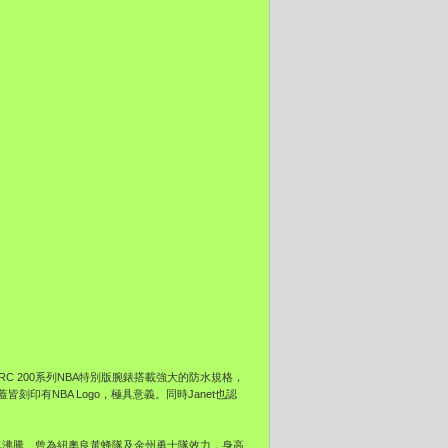
C 200系列NBA特別版腕錶搭載強大的防水規格，
有NBA Logo，極具意義。同時Janet也認
，氣氛沸騰。曾為紐奧良黃蜂隊及金州勇士隊效力，身高