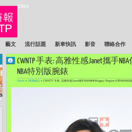
18px
藝文
流行話題
新車快訊
影音
聯絡合作
CWNTP 手表: 高雅性感Janet攜手NBA傳
NBA特別版腕錶
Home
»
3珠寶精品
»
CWNTP 手表: 高雅性感Janet攜手NBA傳奇Muggsy Bogues大秀NBA特