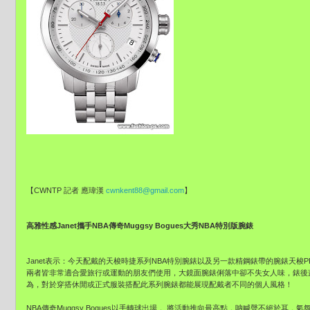
【CWNTP 記者 應瑋漢
cwnkent88@gmail.com
】
高雅性感Janet攜手NBA傳奇Muggsy Bogues大秀NBA特別版腕錶
Janet表示：今天配戴的天梭時捷系列NBA特別腕錶以及另一款精鋼錶帶的腕錶天梭PR
兩者皆非常適合愛旅行或運動的朋友們使用，大鏡面腕錶俐落中卻不失女人味，錶後蓋皆刻印
為，對於穿搭休閒或正式服裝搭配此系列腕錶都能展現配戴者不同的個人風格！
NBA傳奇Muggsy Bogues以手轉球出場， 將活動推向最高點，呐喊聲不絕於耳