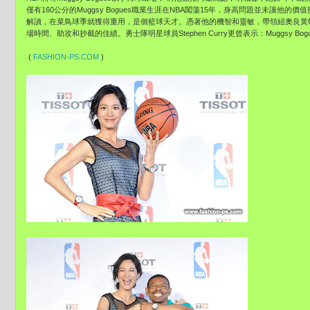
僅有160公分的Muggsy Bogues職業生涯在NBA闖蕩15年，身高問題並未讓
解讀，在菜鳥球季就獲得重用，是個籃球天才。憑著他的機智和靈敏，帶領紐奧良黃蜂
場時間、助攻和抄截的佳績。勇士隊明星球員Stephen Curry更曾表示：Muggsy 
(
FASHION-PS.COM
)